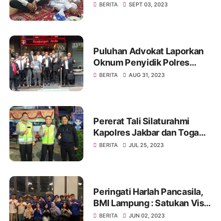
Pekalongan dan Milad Ke 11
BERITA
SEPT 03, 2023
Ponpes Ora Aji di DI
Yogyakarta
Puluhan Advokat Laporkan
Oknum Penyidik Polres
JAKSEL Ke Propam Mabes
BERITA
AUG 31, 2023
Polri
Pererat Tali Silaturahmi
Kapolres Jakbar dan Toga
Serta Tomas, Ini Kata Tokoh
BERITA
JUL 25, 2023
Pemuda Jakbar H. Umar
Abdul Aziz
Peringati Harlah Pancasila,
BMI Lampung : Satukan Visi,
Merajut Persatuan
BERITA
JUN 02, 2023