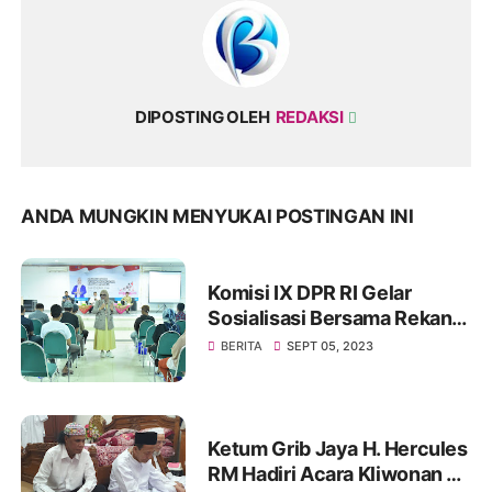
DIPOSTING OLEH
REDAKSI
ANDA MUNGKIN MENYUKAI POSTINGAN INI
Komisi IX DPR RI Gelar
Sosialisasi Bersama Rekan
Mitra Kerjanya BKKBN di
BERITA
SEPT 05, 2023
GOR Tanjung Duren Jakarta
Barat
Ketum Grib Jaya H. Hercules
RM Hadiri Acara Kliwonan di