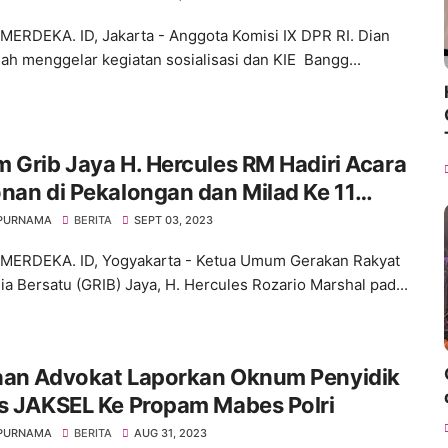
ERDEKA. ID, Jakarta - Anggota Komisi IX DPR RI. Dian
ah menggelar kegiatan sosialisasi dan KIE Bangg...
 Grib Jaya H. Hercules RM Hadiri Acara
nan di Pekalongan dan Milad Ke 11
s Ora Aji di DI Yogyakarta
 PURNAMA
BERITA
SEPT 03, 2023
ERDEKA. ID, Yogyakarta - Ketua Umum Gerakan Rakyat
ia Bersatu (GRIB) Jaya, H. Hercules Rozario Marshal pad...
han Advokat Laporkan Oknum Penyidik
s JAKSEL Ke Propam Mabes Polri
 PURNAMA
BERITA
AUG 31, 2023