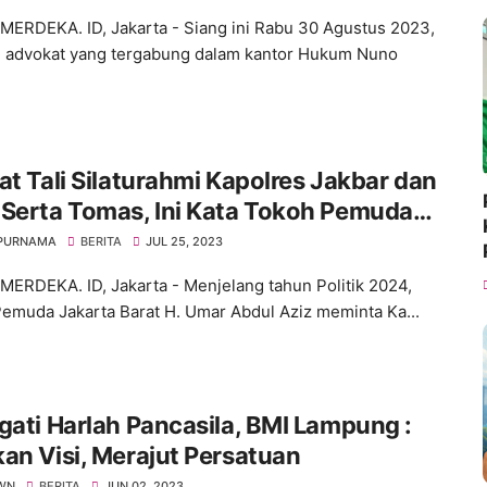
ERDEKA. ID, Jakarta - Siang ini Rabu 30 Agustus 2023,
 advokat yang tergabung dalam kantor Hukum Nuno
at Tali Silaturahmi Kapolres Jakbar dan
Serta Tomas, Ini Kata Tokoh Pemuda
r H. Umar Abdul Aziz
 PURNAMA
BERITA
JUL 25, 2023
ERDEKA. ID, Jakarta - Menjelang tahun Politik 2024,
emuda Jakarta Barat H. Umar Abdul Aziz meminta Ka...
gati Harlah Pancasila, BMI Lampung :
an Visi, Merajut Persatuan
WN
BERITA
JUN 02, 2023