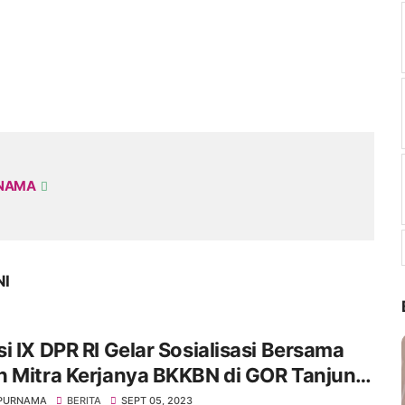
RNAMA
NI
i IX DPR RI Gelar Sosialisasi Bersama
n Mitra Kerjanya BKKBN di GOR Tanjung
 Jakarta Barat
 PURNAMA
BERITA
SEPT 05, 2023