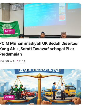
NEWS
PCIM Muhammadiyah UK Bedah Disertasi
Kang Abik, Soroti Tasawuf sebagai Pilar
Perdamaian
YUSFI W.S
11.28
OPINI