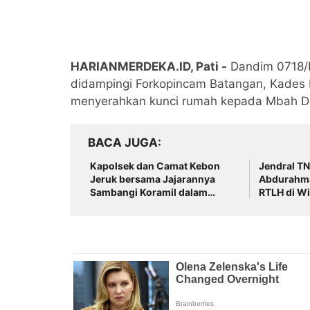
HARIANMERDEKA.ID, Pati -
Dandim 0718/Pa
didampingi Forkopincam Batangan, Kades
menyerahkan kunci rumah kepada Mbah D
BACA JUGA
Kapolsek dan Camat Kebon
Jendral T
Jeruk bersama Jajarannya
Abdurahm
Sambangi Koramil dalam
RTLH di W
Rangka HUT TNI ke -75
Hasanudin