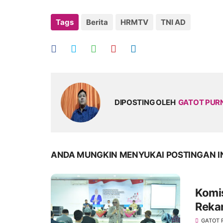
Tags
Berita
HRMTV
TNI AD
DIPOSTING OLEH
GATOT PU
ANDA MUNGKIN MENYUKAI POSTINGAN I
Komis
Reka
Duren
GATOT