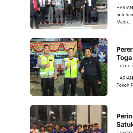
HARIANM
puluhan
Magn...
Perer
Toga 
Jakba
GATOT
HARIANM
Tokoh P
Perin
Satuk
UNKNO