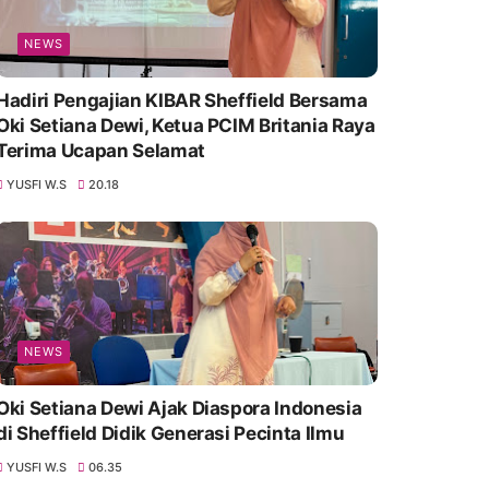
NEWS
Hadiri Pengajian KIBAR Sheffield Bersama
Oki Setiana Dewi, Ketua PCIM Britania Raya
Terima Ucapan Selamat
YUSFI W.S
20.18
NEWS
Oki Setiana Dewi Ajak Diaspora Indonesia
di Sheffield Didik Generasi Pecinta Ilmu
YUSFI W.S
06.35