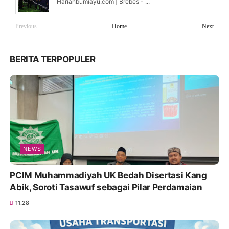
Harianbumiayu.com | Brebes - ...
Previous
Home
Next
BERITA TERPOPULER
NEWS
PCIM Muhammadiyah UK Bedah Disertasi Kang
Abik, Soroti Tasawuf sebagai Pilar Perdamaian
11.28