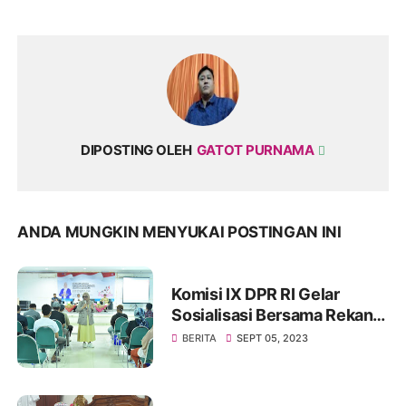
DIPOSTING OLEH
GATOT PURNAMA
ANDA MUNGKIN MENYUKAI POSTINGAN INI
Komisi IX DPR RI Gelar
Sosialisasi Bersama Rekan
Mitra Kerjanya BKKBN di
BERITA
SEPT 05, 2023
GOR Tanjung Duren Jakarta
Barat