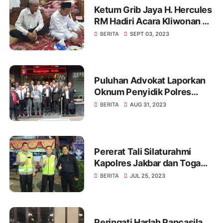
Ketum Grib Jaya H. Hercules
RM Hadiri Acara Kliwonan di
Pekalongan dan Milad Ke 11
BERITA
SEPT 03, 2023
Ponpes Ora Aji di DI
Yogyakarta
Puluhan Advokat Laporkan
Oknum Penyidik Polres
JAKSEL Ke Propam Mabes
BERITA
AUG 31, 2023
Polri
Pererat Tali Silaturahmi
Kapolres Jakbar dan Toga
Serta Tomas, Ini Kata Tokoh
BERITA
JUL 25, 2023
Pemuda Jakbar H. Umar
Abdul Aziz
Peringati Harlah Pancasila,