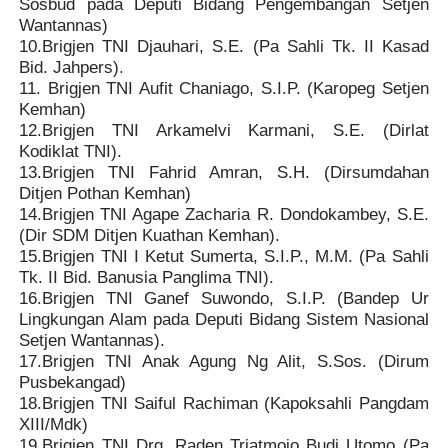
Sosbud pada Deputi Bidang Pengembangan Setjen
Wantannas)
10.Brigjen TNI Djauhari, S.E. (Pa Sahli Tk. II Kasad
Bid. Jahpers).
11. Brigjen TNI Aufit Chaniago, S.I.P. (Karopeg Setjen
Kemhan)
12.Brigjen TNI Arkamelvi Karmani, S.E. (Dirlat
Kodiklat TNI).
13.Brigjen TNI Fahrid Amran, S.H. (Dirsumdahan
Ditjen Pothan Kemhan)
14.
Brigjen TNI Agape Zacharia R. Dondokambey, S.E.
(Dir SDM Ditjen Kuathan Kemhan).
15.Brigjen TNI I Ketut Sumerta, S.I.P., M.M. (Pa Sahli
Tk. II Bid. Banusia Panglima TNI).
16.Brigjen TNI Ganef Suwondo, S.I.P. (Bandep Ur
Lingkungan Alam pada Deputi Bidang Sistem Nasional
Setjen Wantannas).
17.Brigjen TNI Anak Agung Ng Alit, S.Sos. (Dirum
Pusbekangad)
18.Brigjen TNI Saiful Rachiman (Kapoksahli Pangdam
XIII/Mdk)
19.Brigjen TNI Drg. Raden Triatmojo Budi Utomo (Pa