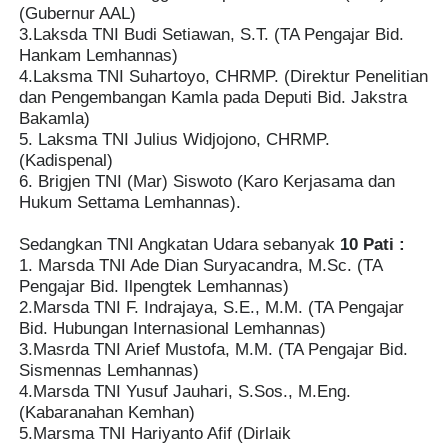
(Gubernur AAL)
3.Laksda TNI Budi Setiawan, S.T. (TA Pengajar Bid.
Hankam Lemhannas)
4.Laksma TNI Suhartoyo, CHRMP. (Direktur Penelitian
dan Pengembangan Kamla pada Deputi Bid. Jakstra
Bakamla)
5. Laksma TNI Julius Widjojono, CHRMP.
(Kadispenal)
6. Brigjen TNI (Mar) Siswoto (Karo Kerjasama dan
Hukum Settama Lemhannas).
Sedangkan TNI Angkatan Udara sebanyak
10 Pati :
1. Marsda TNI Ade Dian Suryacandra, M.Sc. (TA
Pengajar Bid. Ilpengtek Lemhannas)
2.Marsda TNI F. Indrajaya, S.E., M.M. (TA Pengajar
Bid. Hubungan Internasional Lemhannas)
3.Masrda TNI Arief Mustofa, M.M. (TA Pengajar Bid.
Sismennas Lemhannas)
4.Marsda TNI Yusuf Jauhari, S.Sos., M.Eng.
(Kabaranahan Kemhan)
5.Marsma TNI Hariyanto Afif (Dirlaik