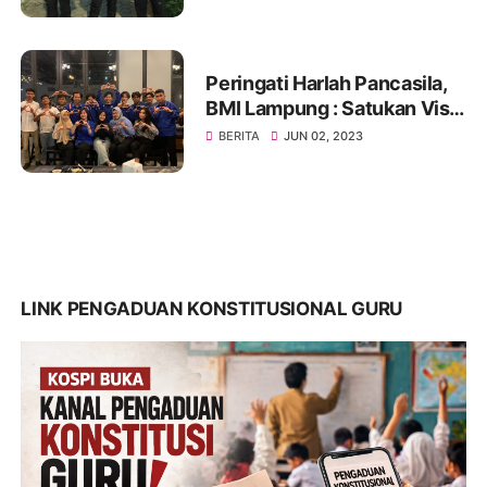
Pemuda Jakbar H. Umar
Abdul Aziz
Peringati Harlah Pancasila,
BMI Lampung : Satukan Visi,
Merajut Persatuan
BERITA
JUN 02, 2023
LINK PENGADUAN KONSTITUSIONAL GURU