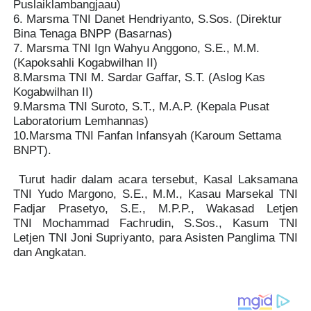
Puslaiklambangjaau)
6. Marsma TNI Danet Hendriyanto, S.Sos. (Direktur
Bina Tenaga BNPP (Basarnas)
7. Marsma TNI Ign Wahyu Anggono, S.E., M.M.
(Kapoksahli Kogabwilhan II)
8.Marsma TNI M. Sardar Gaffar, S.T. (Aslog Kas
Kogabwilhan II)
9.Marsma TNI Suroto, S.T., M.A.P. (Kepala Pusat
Laboratorium Lemhannas)
10.Marsma TNI Fanfan Infansyah (Karoum Settama
BNPT).
T
urut hadir dalam acara tersebut, Kasal Laksamana
TNI Yudo Margono, S.E., M.M., Kasau Marsekal TNI
Fadjar Prasetyo, S.E., M.P.P., Wakasad Letjen
TNI
Mochammad Fachrudin, S.Sos.
, Kasum TNI
Letjen TNI Joni Supriyanto,
para Asisten Panglima TNI
dan Angkatan.