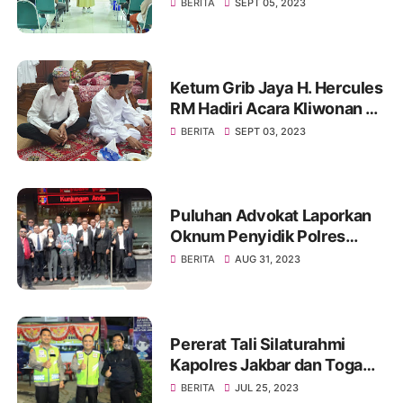
Mitra Kerjanya BKKBN di
BERITA
SEPT 05, 2023
GOR Tanjung Duren Jakarta
Barat
Ketum Grib Jaya H. Hercules
RM Hadiri Acara Kliwonan di
Pekalongan dan Milad Ke 11
BERITA
SEPT 03, 2023
Ponpes Ora Aji di DI
Yogyakarta
Puluhan Advokat Laporkan
Oknum Penyidik Polres
JAKSEL Ke Propam Mabes
BERITA
AUG 31, 2023
Polri
Pererat Tali Silaturahmi
Kapolres Jakbar dan Toga
Serta Tomas, Ini Kata Tokoh
BERITA
JUL 25, 2023