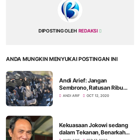
DIPOSTING OLEH
REDAKSI
ANDA MUNGKIN MENYUKAI POSTINGAN INI
Andi Arief: Jangan
Sembrono, Ratusan Ribu
Senjata Tidak Akan Bisa
ANDI ARIF
OCT 12, 2020
Selamatkan Keadaan
Kekuasaan Jokowi sedang
dalam Tekanan, Benarkah
Demikian? Kata Andi Arif