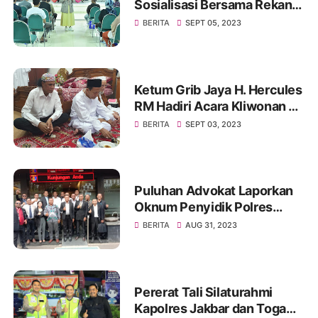
Sosialisasi Bersama Rekan
Mitra Kerjanya BKKBN di
BERITA
SEPT 05, 2023
GOR Tanjung Duren Jakarta
Barat
Ketum Grib Jaya H. Hercules
RM Hadiri Acara Kliwonan di
Pekalongan dan Milad Ke 11
BERITA
SEPT 03, 2023
Ponpes Ora Aji di DI
Yogyakarta
Puluhan Advokat Laporkan
Oknum Penyidik Polres
JAKSEL Ke Propam Mabes
BERITA
AUG 31, 2023
Polri
Pererat Tali Silaturahmi
Kapolres Jakbar dan Toga