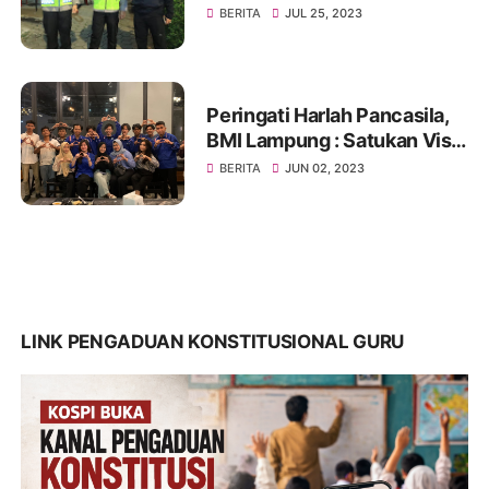
Serta Tomas, Ini Kata Tokoh
BERITA
JUL 25, 2023
Pemuda Jakbar H. Umar
Abdul Aziz
Peringati Harlah Pancasila,
BMI Lampung : Satukan Visi,
Merajut Persatuan
BERITA
JUN 02, 2023
LINK PENGADUAN KONSTITUSIONAL GURU