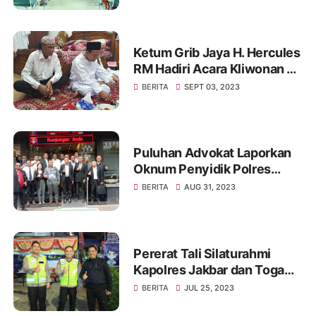
GOR Tanjung Duren Jakarta
Barat
Ketum Grib Jaya H. Hercules
RM Hadiri Acara Kliwonan di
Pekalongan dan Milad Ke 11
BERITA
SEPT 03, 2023
Ponpes Ora Aji di DI
Yogyakarta
Puluhan Advokat Laporkan
Oknum Penyidik Polres
JAKSEL Ke Propam Mabes
BERITA
AUG 31, 2023
Polri
Pererat Tali Silaturahmi
Kapolres Jakbar dan Toga
Serta Tomas, Ini Kata Tokoh
BERITA
JUL 25, 2023
Pemuda Jakbar H. Umar