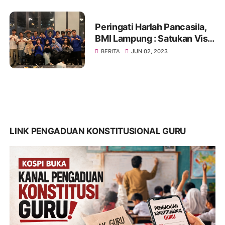
Abdul Aziz
Peringati Harlah Pancasila,
BMI Lampung : Satukan Visi,
Merajut Persatuan
BERITA
JUN 02, 2023
LINK PENGADUAN KONSTITUSIONAL GURU