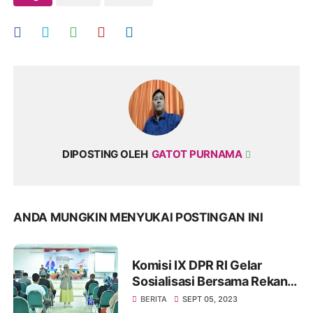
DIPOSTING OLEH
GATOT PURNAMA
ANDA MUNGKIN MENYUKAI POSTINGAN INI
Komisi IX DPR RI Gelar
Sosialisasi Bersama Rekan
Mitra Kerjanya BKKBN di
BERITA
SEPT 05, 2023