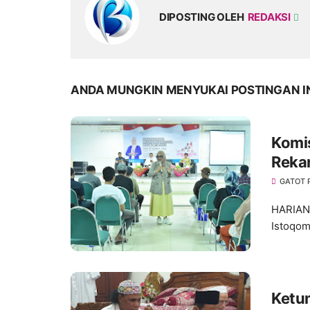
DIPOSTING OLEH
REDAKSI
ANDA MUNGKIN MENYUKAI POSTINGAN I
Komis
Reka
Duren
GATOT
HARIANM
Istoqom
Ketum