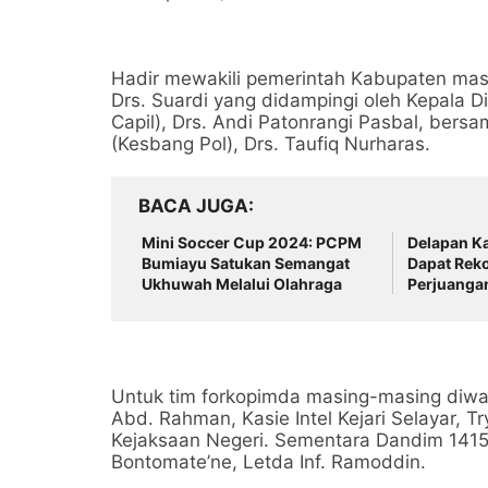
Hadir mewakili pemerintah Kabupaten masi
Drs. Suardi yang didampingi oleh Kepala 
Capil), Drs. Andi Patonrangi Pasbal, bersa
(Kesbang Pol), Drs. Taufiq Nurharas.
BACA JUGA
Mini Soccer Cup 2024: PCPM
Delapan K
Bumiayu Satukan Semangat
Dapat Rek
Ukhuwah Melalui Olahraga
Perjuangan
Untuk tim forkopimda masing-masing diwak
Abd. Rahman, Kasie Intel Kejari Selayar, T
Kejaksaan Negeri. Sementara Dandim 1415/S
Bontomate’ne, Letda Inf. Ramoddin.