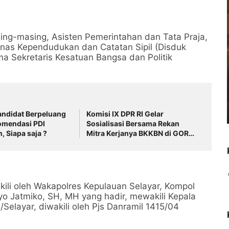
ng-masing, Asisten Pemerintahan dan Tata Praja,
Dinas Kependudukan dan Catatan Sipil (Disduk
ma Sekretaris Kesatuan Bangsa dan Politik
andidat Berpeluang
Komisi IX DPR RI Gelar
omendasi PDI
Sosialisasi Bersama Rekan
, Siapa saja ?
Mitra Kerjanya BKKBN di GOR
Tanjung Duren Jakarta Barat
ili oleh Wakapolres Kepulauan Selayar, Kompol
ryo Jatmiko, SH, MH yang hadir, mewakili Kepala
elayar, diwakili oleh Pjs Danramil 1415/04