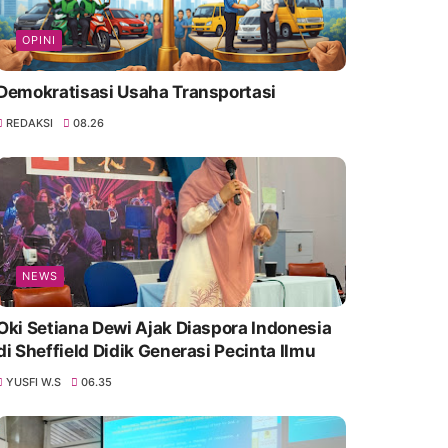
OPINI
Demokratisasi Usaha Transportasi
REDAKSI
08.26
NEWS
Oki Setiana Dewi Ajak Diaspora Indonesia
di Sheffield Didik Generasi Pecinta Ilmu
YUSFI W.S
06.35