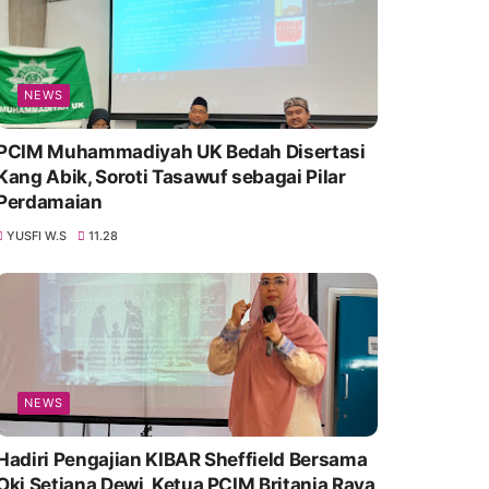
NEWS
PCIM Muhammadiyah UK Bedah Disertasi
Kang Abik, Soroti Tasawuf sebagai Pilar
Perdamaian
YUSFI W.S
11.28
NEWS
Hadiri Pengajian KIBAR Sheffield Bersama
Oki Setiana Dewi, Ketua PCIM Britania Raya