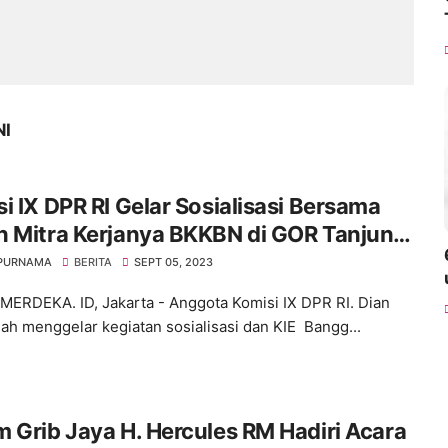
NI
i IX DPR RI Gelar Sosialisasi Bersama
n Mitra Kerjanya BKKBN di GOR Tanjung
 Jakarta Barat
 PURNAMA
BERITA
SEPT 05, 2023
ERDEKA. ID, Jakarta - Anggota Komisi IX DPR RI. Dian
ah menggelar kegiatan sosialisasi dan KIE Bangg...
 Grib Jaya H. Hercules RM Hadiri Acara