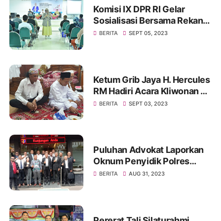
Komisi IX DPR RI Gelar
Sosialisasi Bersama Rekan
Mitra Kerjanya BKKBN di
BERITA
SEPT 05, 2023
GOR Tanjung Duren Jakarta
Barat
Ketum Grib Jaya H. Hercules
RM Hadiri Acara Kliwonan di
Pekalongan dan Milad Ke 11
BERITA
SEPT 03, 2023
Ponpes Ora Aji di DI
Yogyakarta
Puluhan Advokat Laporkan
Oknum Penyidik Polres
JAKSEL Ke Propam Mabes
BERITA
AUG 31, 2023
Polri
Pererat Tali Silaturahmi