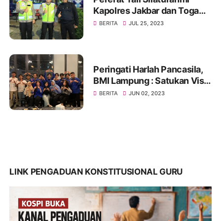
Kapolres Jakbar dan Toga
Serta Tomas, Ini Kata Tokoh
BERITA
JUL 25, 2023
Pemuda Jakbar H. Umar
Abdul Aziz
Peringati Harlah Pancasila,
BMI Lampung : Satukan Visi,
Merajut Persatuan
BERITA
JUN 02, 2023
LINK PENGADUAN KONSTITUSIONAL GURU