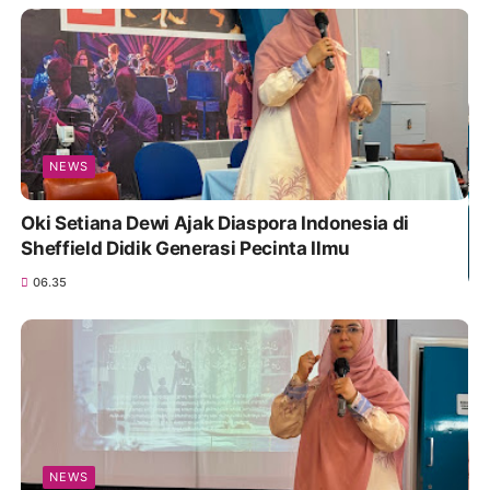
NEWS
Oki Setiana Dewi Ajak Diaspora Indonesia di
Sheffield Didik Generasi Pecinta Ilmu
06.35
NEWS