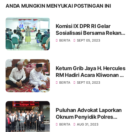
ANDA MUNGKIN MENYUKAI POSTINGAN INI
Komisi IX DPR RI Gelar
Sosialisasi Bersama Rekan
Mitra Kerjanya BKKBN di
BERITA
SEPT 05, 2023
GOR Tanjung Duren Jakarta
Barat
Ketum Grib Jaya H. Hercules
RM Hadiri Acara Kliwonan di
Pekalongan dan Milad Ke 11
BERITA
SEPT 03, 2023
Ponpes Ora Aji di DI
Yogyakarta
Puluhan Advokat Laporkan
Oknum Penyidik Polres
JAKSEL Ke Propam Mabes
BERITA
AUG 31, 2023
Polri