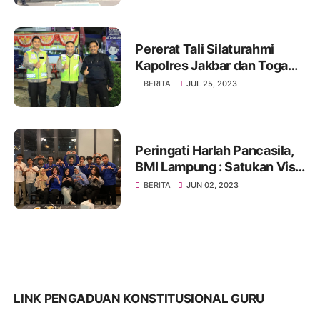
Pererat Tali Silaturahmi
Kapolres Jakbar dan Toga
Serta Tomas, Ini Kata Tokoh
BERITA
JUL 25, 2023
Pemuda Jakbar H. Umar
Abdul Aziz
Peringati Harlah Pancasila,
BMI Lampung : Satukan Visi,
Merajut Persatuan
BERITA
JUN 02, 2023
LINK PENGADUAN KONSTITUSIONAL GURU