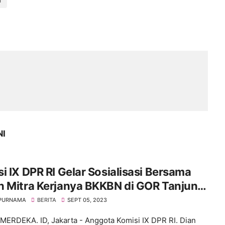
NI
i IX DPR RI Gelar Sosialisasi Bersama
n Mitra Kerjanya BKKBN di GOR Tanjung
 Jakarta Barat
 PURNAMA
BERITA
SEPT 05, 2023
ERDEKA. ID, Jakarta - Anggota Komisi IX DPR RI. Dian