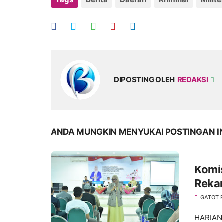
DIPOSTING OLEH
REDAKSI
ANDA MUNGKIN MENYUKAI POSTINGAN I
Komis
Reka
Duren
GATOT
HARIANM