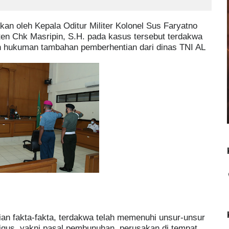
an
an oleh Kepala Oditur Militer Kolonel Sus Faryatno
ten Chk Masripin, S.H. pada kasus tersebut terdakwa
n hukuman tambahan pemberhentian dari dinas TNI AL
ian fakta-fakta, terdakwa telah memenuhi unsur-unsur
ligus, yakni pasal pembunuhan, perusakan di tempat