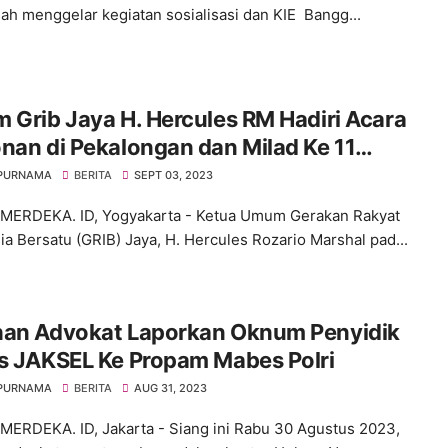
ah menggelar kegiatan sosialisasi dan KIE Bangg...
 Grib Jaya H. Hercules RM Hadiri Acara
nan di Pekalongan dan Milad Ke 11
s Ora Aji di DI Yogyakarta
 PURNAMA
BERITA
SEPT 03, 2023
ERDEKA. ID, Yogyakarta - Ketua Umum Gerakan Rakyat
ia Bersatu (GRIB) Jaya, H. Hercules Rozario Marshal pad...
han Advokat Laporkan Oknum Penyidik
s JAKSEL Ke Propam Mabes Polri
 PURNAMA
BERITA
AUG 31, 2023
ERDEKA. ID, Jakarta - Siang ini Rabu 30 Agustus 2023,