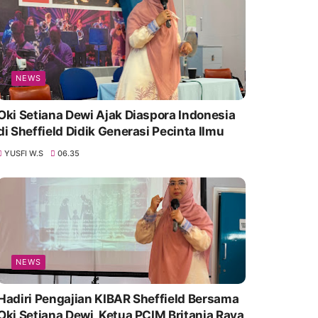
NEWS
Oki Setiana Dewi Ajak Diaspora Indonesia
di Sheffield Didik Generasi Pecinta Ilmu
YUSFI W.S
06.35
NEWS
Hadiri Pengajian KIBAR Sheffield Bersama
Oki Setiana Dewi, Ketua PCIM Britania Raya