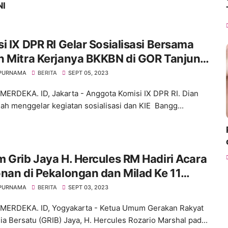
NI
i IX DPR RI Gelar Sosialisasi Bersama
n Mitra Kerjanya BKKBN di GOR Tanjung
 Jakarta Barat
 PURNAMA
BERITA
SEPT 05, 2023
ERDEKA. ID, Jakarta - Anggota Komisi IX DPR RI. Dian
ah menggelar kegiatan sosialisasi dan KIE Bangg...
 Grib Jaya H. Hercules RM Hadiri Acara
nan di Pekalongan dan Milad Ke 11
s Ora Aji di DI Yogyakarta
 PURNAMA
BERITA
SEPT 03, 2023
ERDEKA. ID, Yogyakarta - Ketua Umum Gerakan Rakyat
ia Bersatu (GRIB) Jaya, H. Hercules Rozario Marshal pad...