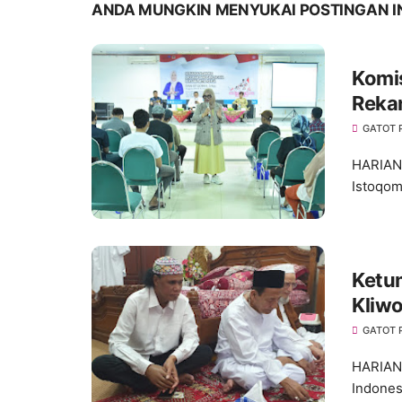
ANDA MUNGKIN MENYUKAI POSTINGAN I
Komis
Reka
Duren
GATOT
HARIANM
Istoqom
Ketum
Kliwo
Ponpe
GATOT
HARIANM
Indones