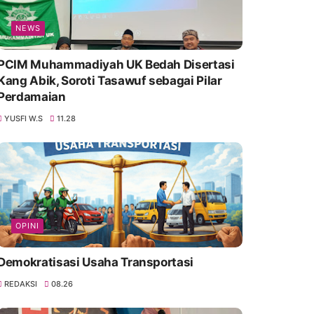
NEWS
PCIM Muhammadiyah UK Bedah Disertasi
Kang Abik, Soroti Tasawuf sebagai Pilar
Perdamaian
YUSFI W.S
11.28
OPINI
Demokratisasi Usaha Transportasi
REDAKSI
08.26