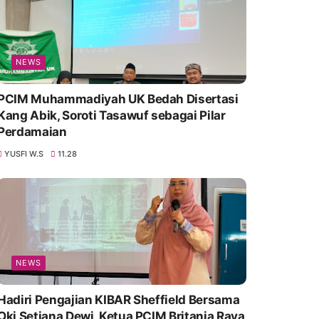
NEWS
PCIM Muhammadiyah UK Bedah Disertasi
Kang Abik, Soroti Tasawuf sebagai Pilar
Perdamaian
YUSFI W.S
11.28
NEWS
Hadiri Pengajian KIBAR Sheffield Bersama
Oki Setiana Dewi, Ketua PCIM Britania Raya