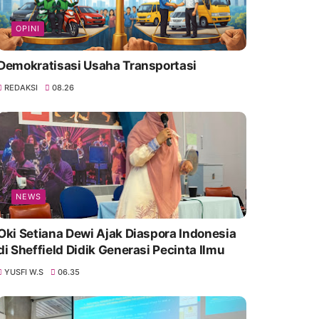
OPINI
Demokratisasi Usaha Transportasi
REDAKSI
08.26
NEWS
Oki Setiana Dewi Ajak Diaspora Indonesia
di Sheffield Didik Generasi Pecinta Ilmu
YUSFI W.S
06.35