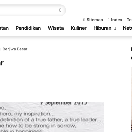
Sitemap
Index
Te
atan
Pendidikan
Wisata
Kuliner
Hiburan
Net
u Berjiwa Besar
ar