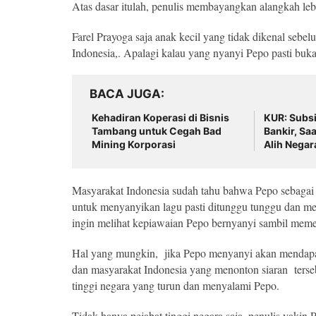
Atas dasar itulah, penulis membayangkan alangkah le
Farel Prayoga saja anak kecil yang tidak dikenal se
Indonesia,. Apalagi kalau yang nyanyi Pepo pasti buk
BACA JUGA
Kehadiran Koperasi di Bisnis
KUR: Subsi
Tambang untuk Cegah Bad
Bankir, Sa
Mining Korporasi
Alih Negar
Masyarakat Indonesia sudah tahu bahwa Pepo sebagai m
untuk menyanyikan lagu pasti ditunggu tunggu dan men
ingin melihat kepiawaian Pepo bernyanyi sambil memet
Hal yang mungkin, jika Pepo menyanyi akan mendapatka
dan masyarakat Indonesia yang menonton siaran terse
tinggi negara yang turun dan menyalami Pepo.
Tidak hanya pejabat tinggi negara saja, penulis yakin 