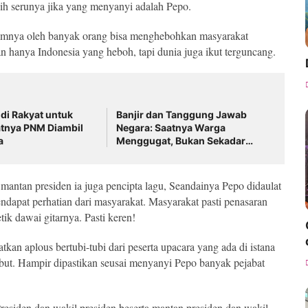
bih serunya jika yang menyanyi adalah Pepo.
belumnya oleh banyak orang bisa menghebohkan masyarakat
an hanya Indonesia yang heboh, tapi dunia juga ikut terguncang.
di Rakyat untuk
Banjir dan Tanggung Jawab
atnya PNM Diambil
Negara: Saatnya Warga
a
Menggugat, Bukan Sekadar
Bertahan
antan presiden ia juga pencipta lagu, Seandainya Pepo didaulat
dapat perhatian dari masyarakat. Masyarakat pasti penasaran
ik dawai gitarnya. Pasti keren!
n aplous bertubi-tubi dari peserta upacara yang ada di istana
but. Hampir dipastikan seusai menyanyi Pepo banyak pejabat
Presiden dan wakil presiden beserta mantan presiden dan wakil