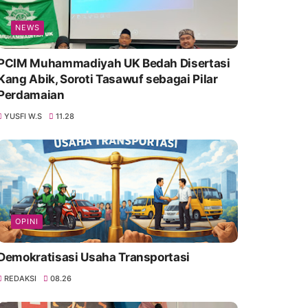
NEWS
PCIM Muhammadiyah UK Bedah Disertasi
Kang Abik, Soroti Tasawuf sebagai Pilar
Perdamaian
YUSFI W.S
11.28
OPINI
Demokratisasi Usaha Transportasi
REDAKSI
08.26