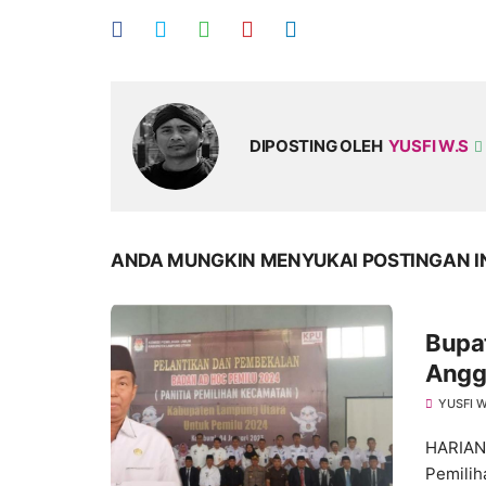
DIPOSTING OLEH
YUSFI W.S
ANDA MUNGKIN MENYUKAI POSTINGAN I
Bupat
Angg
YUSFI W
HARIANM
Pemilih