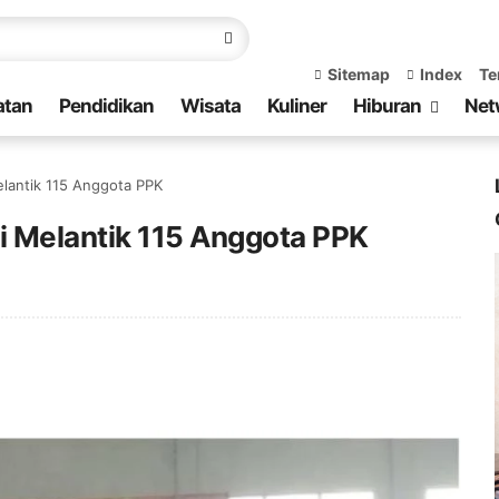
Sitemap
Index
Te
atan
Pendidikan
Wisata
Kuliner
Hiburan
Net
lantik 115 Anggota PPK
 Melantik 115 Anggota PPK