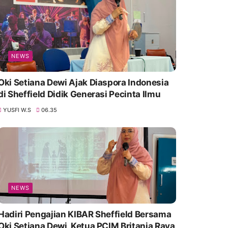
NEWS
Oki Setiana Dewi Ajak Diaspora Indonesia
di Sheffield Didik Generasi Pecinta Ilmu
YUSFI W.S
06.35
NEWS
Hadiri Pengajian KIBAR Sheffield Bersama
Oki Setiana Dewi, Ketua PCIM Britania Raya