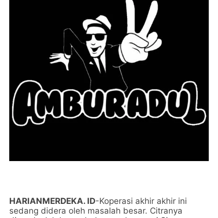
HARIANMERDEKA. ID
-Koperasi akhir akhir ini
sedang didera oleh masalah besar. Citranya