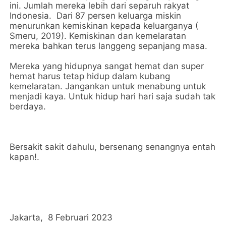
ini. Jumlah mereka lebih dari separuh rakyat
Indonesia. Dari 87 persen keluarga miskin
menurunkan kemiskinan kepada keluarganya (
Smeru, 2019). Kemiskinan dan kemelaratan
mereka bahkan terus langgeng sepanjang masa.
Mereka yang hidupnya sangat hemat dan super
hemat harus tetap hidup dalam kubang
kemelaratan. Jangankan untuk menabung untuk
menjadi kaya. Untuk hidup hari hari saja sudah tak
berdaya.
Bersakit sakit dahulu, bersenang senangnya entah
kapan!.
Jakarta, 8 Februari 2023