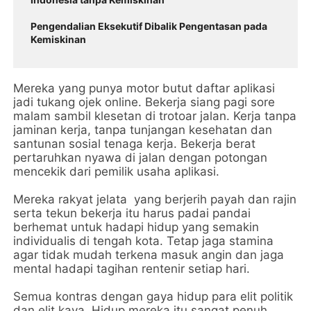
Pengendalian Eksekutif Dibalik Pengentasan pada
Kemiskinan
Mereka yang punya motor butut daftar aplikasi
jadi tukang ojek online. Bekerja siang pagi sore
malam sambil klesetan di trotoar jalan. Kerja tanpa
jaminan kerja, tanpa tunjangan kesehatan dan
santunan sosial tenaga kerja. Bekerja berat
pertaruhkan nyawa di jalan dengan potongan
mencekik dari pemilik usaha aplikasi.
Mereka rakyat jelata yang berjerih payah dan rajin
serta tekun bekerja itu harus padai pandai
berhemat untuk hadapi hidup yang semakin
individualis di tengah kota. Tetap jaga stamina
agar tidak mudah terkena masuk angin dan jaga
mental hadapi tagihan rentenir setiap hari.
Semua kontras dengan gaya hidup para elit politik
dan elit kaya. Hidup mereka itu sangat penuh