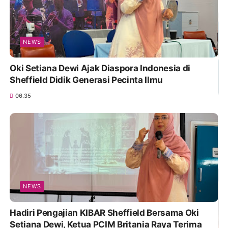
NEWS
Oki Setiana Dewi Ajak Diaspora Indonesia di
Sheffield Didik Generasi Pecinta Ilmu
06.35
NEWS
Hadiri Pengajian KIBAR Sheffield Bersama Oki
Setiana Dewi, Ketua PCIM Britania Raya Terima