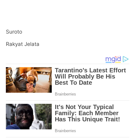
Suroto
Rakyat Jelata