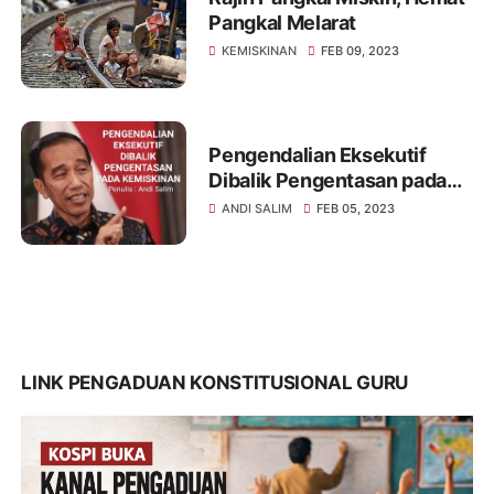
Pangkal Melarat
KEMISKINAN
FEB 09, 2023
Pengendalian Eksekutif
Dibalik Pengentasan pada
Kemiskinan
ANDI SALIM
FEB 05, 2023
LINK PENGADUAN KONSTITUSIONAL GURU