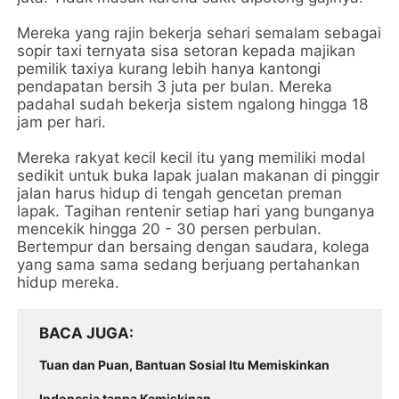
Mereka yang rajin bekerja sehari semalam sebagai
sopir taxi ternyata sisa setoran kepada majikan
pemilik taxiya kurang lebih hanya kantongi
pendapatan bersih 3 juta per bulan. Mereka
padahal sudah bekerja sistem ngalong hingga 18
jam per hari.
Mereka rakyat kecil kecil itu yang memiliki modal
sedikit untuk buka lapak jualan makanan di pinggir
jalan harus hidup di tengah gencetan preman
lapak. Tagihan rentenir setiap hari yang bunganya
mencekik hingga 20 - 30 persen perbulan.
Bertempur dan bersaing dengan saudara, kolega
yang sama sama sedang berjuang pertahankan
hidup mereka.
BACA JUGA
Tuan dan Puan, Bantuan Sosial Itu Memiskinkan
Indonesia tanpa Kemiskinan