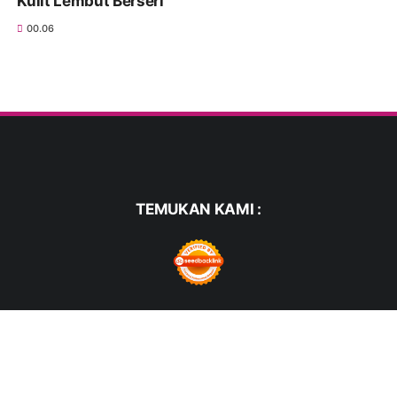
Kulit Lembut Berseri
00.06
TEMUKAN KAMI :
FACEBOOK
TWITTER
WHATSAPP
PINTEREST
INSTAGRAM
YOUTUBE