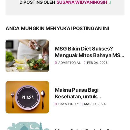
DIPOSTING OLEH
SUSANA WIDYANINGSIH
ANDA MUNGKIN MENYUKAI POSTINGAN INI
MSG Bikin Diet Sukses?
Menguak Mitos Bahaya MSG
dalam Gaya Hidup Sehat
ADVERTORIAL
FEB 04, 2026
Makna Puasa Bagi
Kesehatan, untuk
Keseimbangan Tubuh dan
GAYA HIDUP
MAR 19, 2024
Jiwa