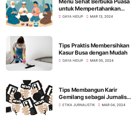
Menu Sehat Berbuka Puasa
untuk Mempertahankan
Stamina
GAYA HIDUP
MAR 13, 2024
Tips Praktis Membersihkan
Kasur Busa dengan Mudah
GAYA HIDUP
MAR 05, 2024
Tips Membangun Karir
Gemilang sebagai Jurnalis
Media, Panduan Praktis
ETIKA JURNALISTIK
MAR 04, 2024
untuk Sukses