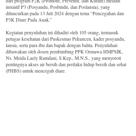
dari program P2K (Promotif, Preventif, dan Kuratif) melalui
inisiatif P3 (Posyandu, Posbindu, dan Poslansia), yang
diluncurkan pada 13 Juli 2024 dengan tema “Pencegahan dan
P3K Diare Pada Anak.”
Kegiatan penyuluhan ini dihadiri oleh 105 orang, termasuk
petugas kesehatan dari Puskesmas Pekuncen, kader posyandu,
lansia, serta para ibu dan bapak dengan balita. Penyuluhan
dibawakan oleh dosen pembimbing PPK Ormawa HMPSIK,
Ns. Meida Laely Ramdani, S.Kep., M.N.S., yang menyoroti
pentingnya akses air bersih dan perilaku hidup bersih dan sehat
(PHBS) untuk mencegah diare.