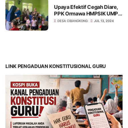
Upaya Efektif Cegah Diare,
PPK Ormawa HMPSIK UMP
Gelar Penyuluhan di Desa
DESA CIBANGKONG
JUL 13, 2024
Cibangkong
LINK PENGADUAN KONSTITUSIONAL GURU