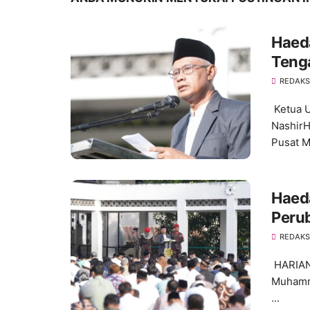
Haeda
Tenga
REDAKS
Ketua 
Nashir
Pusat 
Haed
Peru
REDAKS
HARIAN
Muhamma
...