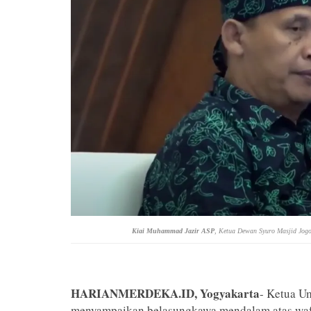
Kiai Muhammad Jazir ASP
, Ketua Dewan Syuro Masjid Jog
HARIANMERDEKA.ID, Yogyakarta
- Ketua 
menyampaikan belasungkawa mendalam atas wa