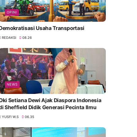
OPINI
Demokratisasi Usaha Transportasi
REDAKSI
08.26
NEWS
Oki Setiana Dewi Ajak Diaspora Indonesia
di Sheffield Didik Generasi Pecinta Ilmu
YUSFI W.S
06.35