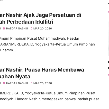
r Nashir Ajak Jaga Persatuan di
h Perbedaan Idulfitri
I
HAEDAR NASHIR
MAR 20, 2026
Umum Pimpinan Pusat Muhammadiyah, Haedar
HARIANMERDEKA.ID, Yogyakarta-Ketua Umum Pimpinan
Muhamm...
ar Nashir: Puasa Harus Membawa
bahan Nyata
I
HAEDAR NASHIR
MAR 20, 2026
MERDEKA.ID, Yogyakarta-Ketua Umum Pimpinan Pusat
diyah, Haedar Nashir, menegaskan bahwa ibadah puasa