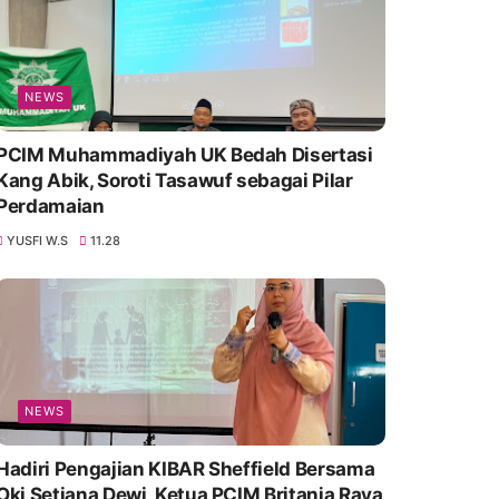
NEWS
PCIM Muhammadiyah UK Bedah Disertasi
Kang Abik, Soroti Tasawuf sebagai Pilar
Perdamaian
YUSFI W.S
11.28
NEWS
Hadiri Pengajian KIBAR Sheffield Bersama
Oki Setiana Dewi, Ketua PCIM Britania Raya