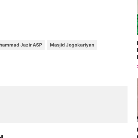
uhammad Jazir ASP
Masjid Jogokariyan
NI