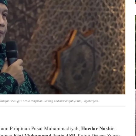
okariyan sekaligus Ketua Pimpinan Ranting Muhammadiyah (PRM) Jogokariyan.
Haedar Nashir
Umum Pimpinan Pusat Muhammadiyah,
,
Kiai Muhammad Jazir ASP
fatnya
, Ketua Dewan Syuro