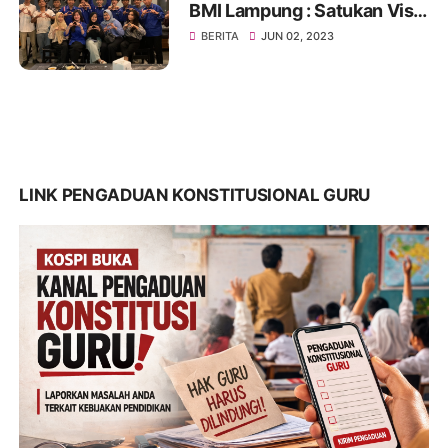
BMI Lampung : Satukan Visi,
Merajut Persatuan
BERITA
JUN 02, 2023
LINK PENGADUAN KONSTITUSIONAL GURU