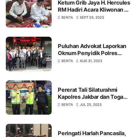
Ketum Grib Jaya H. Hercules
RM Hadiri Acara Kliwonan di
Pekalongan dan Milad Ke 11
BERITA
SEPT 03, 2023
Ponpes Ora Aji di DI
Yogyakarta
Puluhan Advokat Laporkan
Oknum Penyidik Polres
JAKSEL Ke Propam Mabes
BERITA
AUG 31, 2023
Polri
Pererat Tali Silaturahmi
Kapolres Jakbar dan Toga
Serta Tomas, Ini Kata Tokoh
BERITA
JUL 25, 2023
Pemuda Jakbar H. Umar
Abdul Aziz
Peringati Harlah Pancasila,