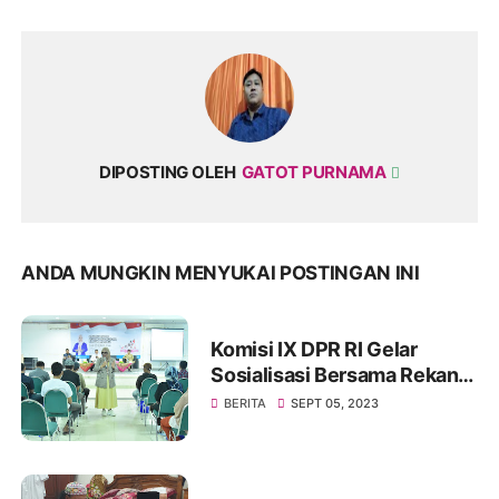
DIPOSTING OLEH
GATOT PURNAMA
ANDA MUNGKIN MENYUKAI POSTINGAN INI
Komisi IX DPR RI Gelar
Sosialisasi Bersama Rekan
Mitra Kerjanya BKKBN di
BERITA
SEPT 05, 2023
GOR Tanjung Duren Jakarta
Barat