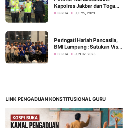
Kapolres Jakbar dan Toga
Serta Tomas, Ini Kata Tokoh
BERITA
JUL 25, 2023
Pemuda Jakbar H. Umar
Abdul Aziz
Peringati Harlah Pancasila,
BMI Lampung : Satukan Visi,
Merajut Persatuan
BERITA
JUN 02, 2023
LINK PENGADUAN KONSTITUSIONAL GURU