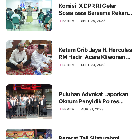
Komisi IX DPR RI Gelar
Sosialisasi Bersama Rekan
Mitra Kerjanya BKKBN di
BERITA
SEPT 05, 2023
GOR Tanjung Duren Jakarta
Barat
Ketum Grib Jaya H. Hercules
RM Hadiri Acara Kliwonan di
Pekalongan dan Milad Ke 11
BERITA
SEPT 03, 2023
Ponpes Ora Aji di DI
Yogyakarta
Puluhan Advokat Laporkan
Oknum Penyidik Polres
JAKSEL Ke Propam Mabes
BERITA
AUG 31, 2023
Polri
Pererat Tali Silaturahmi