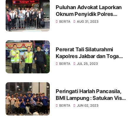
Puluhan Advokat Laporkan
Oknum Penyidik Polres
JAKSEL Ke Propam Mabes
BERITA
AUG 31, 2023
Polri
Pererat Tali Silaturahmi
Kapolres Jakbar dan Toga
Serta Tomas, Ini Kata Tokoh
BERITA
JUL 25, 2023
Pemuda Jakbar H. Umar
Abdul Aziz
Peringati Harlah Pancasila,
BMI Lampung : Satukan Visi,
Merajut Persatuan
BERITA
JUN 02, 2023