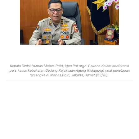
Kepala Divisi Humas Mabes Polri, Irjen Pol Argo Yuwono dalam konferensi
pers kasus kebakaran Gedung Kejaksaan Agung (Kejagung) soal penetapan
tersangka di Mabes Polri, Jakarta, Jumat (23/10).