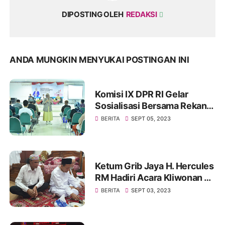
DIPOSTING OLEH
REDAKSI
ANDA MUNGKIN MENYUKAI POSTINGAN INI
Komisi IX DPR RI Gelar
Sosialisasi Bersama Rekan
Mitra Kerjanya BKKBN di
BERITA
SEPT 05, 2023
GOR Tanjung Duren Jakarta
Barat
Ketum Grib Jaya H. Hercules
RM Hadiri Acara Kliwonan di
Pekalongan dan Milad Ke 11
BERITA
SEPT 03, 2023
Ponpes Ora Aji di DI
Yogyakarta