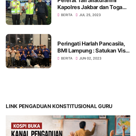
Pererat Tali Silaturahmi
Kapolres Jakbar dan Toga
Serta Tomas, Ini Kata Tokoh
BERITA
JUL 25, 2023
Pemuda Jakbar H. Umar
Abdul Aziz
Peringati Harlah Pancasila,
BMI Lampung : Satukan Visi,
Merajut Persatuan
BERITA
JUN 02, 2023
LINK PENGADUAN KONSTITUSIONAL GURU