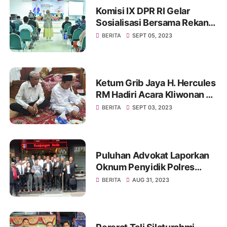
Komisi IX DPR RI Gelar
Sosialisasi Bersama Rekan
Mitra Kerjanya BKKBN di
BERITA
SEPT 05, 2023
GOR Tanjung Duren Jakarta
Barat
Ketum Grib Jaya H. Hercules
RM Hadiri Acara Kliwonan di
Pekalongan dan Milad Ke 11
BERITA
SEPT 03, 2023
Ponpes Ora Aji di DI
Yogyakarta
Puluhan Advokat Laporkan
Oknum Penyidik Polres
JAKSEL Ke Propam Mabes
BERITA
AUG 31, 2023
Polri