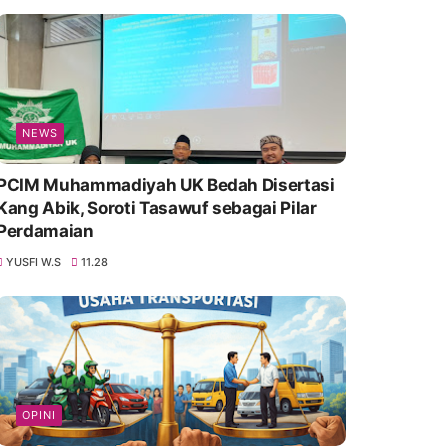
NEWS
PCIM Muhammadiyah UK Bedah Disertasi
Kang Abik, Soroti Tasawuf sebagai Pilar
Perdamaian
YUSFI W.S
11.28
OPINI