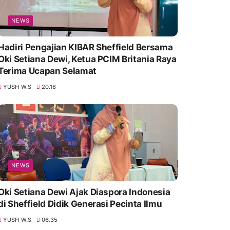
NEWS
Hadiri Pengajian KIBAR Sheffield Bersama
Oki Setiana Dewi, Ketua PCIM Britania Raya
Terima Ucapan Selamat
YUSFI W.S
20.18
NEWS
Oki Setiana Dewi Ajak Diaspora Indonesia
di Sheffield Didik Generasi Pecinta Ilmu
YUSFI W.S
06.35