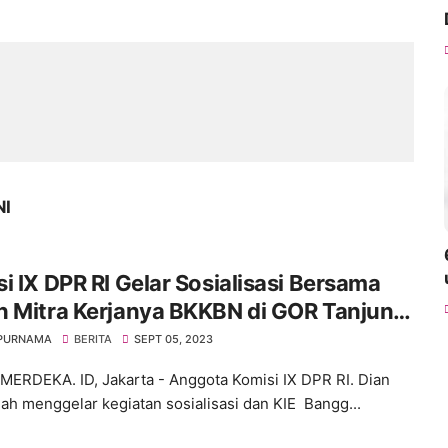
NI
i IX DPR RI Gelar Sosialisasi Bersama
n Mitra Kerjanya BKKBN di GOR Tanjung
 Jakarta Barat
 PURNAMA
BERITA
SEPT 05, 2023
ERDEKA. ID, Jakarta - Anggota Komisi IX DPR RI. Dian
ah menggelar kegiatan sosialisasi dan KIE Bangg...