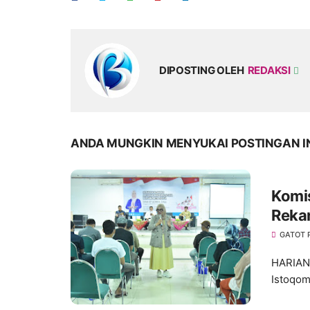
DIPOSTING OLEH
REDAKSI
ANDA MUNGKIN MENYUKAI POSTINGAN I
Komis
Reka
Duren
GATOT
HARIANM
Istoqom