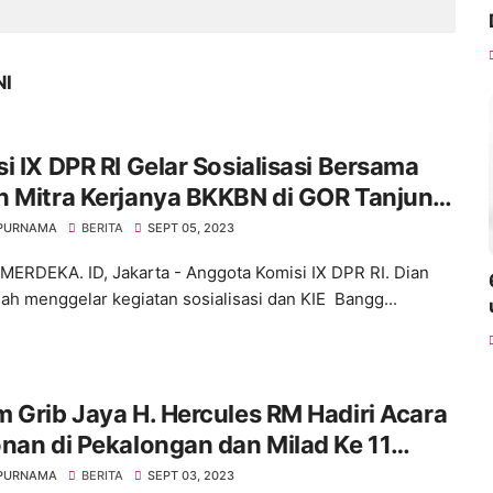
NI
i IX DPR RI Gelar Sosialisasi Bersama
n Mitra Kerjanya BKKBN di GOR Tanjung
 Jakarta Barat
 PURNAMA
BERITA
SEPT 05, 2023
ERDEKA. ID, Jakarta - Anggota Komisi IX DPR RI. Dian
ah menggelar kegiatan sosialisasi dan KIE Bangg...
 Grib Jaya H. Hercules RM Hadiri Acara
nan di Pekalongan dan Milad Ke 11
s Ora Aji di DI Yogyakarta
 PURNAMA
BERITA
SEPT 03, 2023