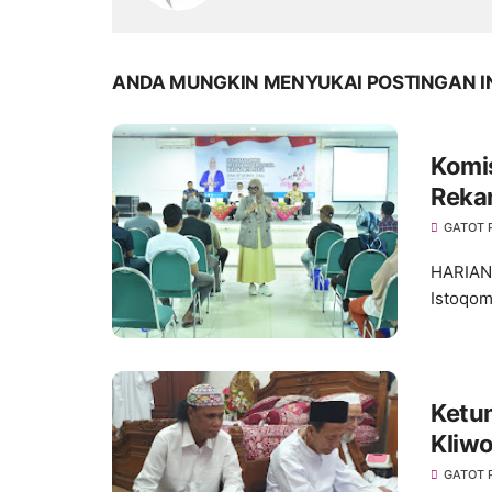
ANDA MUNGKIN MENYUKAI POSTINGAN I
Komis
Reka
Duren
GATOT
HARIANM
Istoqom
Ketum
Kliwo
Ponpe
GATOT