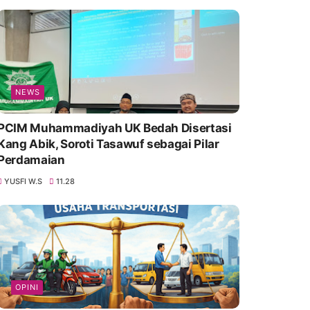
NEWS
PCIM Muhammadiyah UK Bedah Disertasi
Kang Abik, Soroti Tasawuf sebagai Pilar
Perdamaian
YUSFI W.S
11.28
OPINI