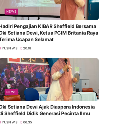
NEWS
Hadiri Pengajian KIBAR Sheffield Bersama
Oki Setiana Dewi, Ketua PCIM Britania Raya
Terima Ucapan Selamat
YUSFI W.S
20.18
NEWS
Oki Setiana Dewi Ajak Diaspora Indonesia
di Sheffield Didik Generasi Pecinta Ilmu
YUSFI W.S
06.35