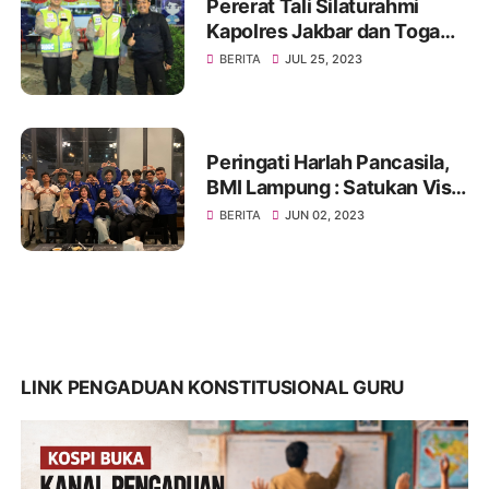
Pererat Tali Silaturahmi
Kapolres Jakbar dan Toga
Serta Tomas, Ini Kata Tokoh
BERITA
JUL 25, 2023
Pemuda Jakbar H. Umar
Abdul Aziz
Peringati Harlah Pancasila,
BMI Lampung : Satukan Visi,
Merajut Persatuan
BERITA
JUN 02, 2023
LINK PENGADUAN KONSTITUSIONAL GURU