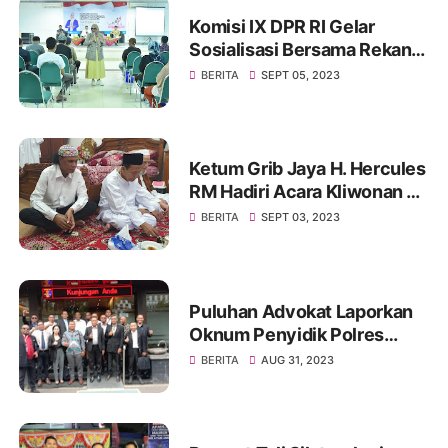
Komisi IX DPR RI Gelar
Sosialisasi Bersama Rekan
Mitra Kerjanya BKKBN di
BERITA
SEPT 05, 2023
GOR Tanjung Duren Jakarta
Barat
Ketum Grib Jaya H. Hercules
RM Hadiri Acara Kliwonan di
Pekalongan dan Milad Ke 11
BERITA
SEPT 03, 2023
Ponpes Ora Aji di DI
Yogyakarta
Puluhan Advokat Laporkan
Oknum Penyidik Polres
JAKSEL Ke Propam Mabes
BERITA
AUG 31, 2023
Polri