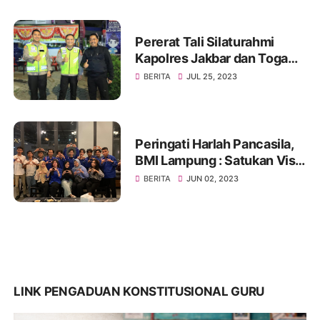
Pererat Tali Silaturahmi
Kapolres Jakbar dan Toga
Serta Tomas, Ini Kata Tokoh
BERITA
JUL 25, 2023
Pemuda Jakbar H. Umar
Abdul Aziz
Peringati Harlah Pancasila,
BMI Lampung : Satukan Visi,
Merajut Persatuan
BERITA
JUN 02, 2023
LINK PENGADUAN KONSTITUSIONAL GURU