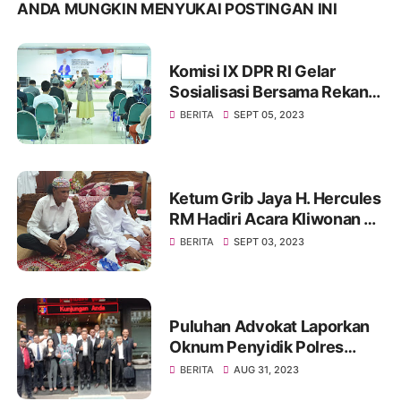
ANDA MUNGKIN MENYUKAI POSTINGAN INI
Komisi IX DPR RI Gelar
Sosialisasi Bersama Rekan
Mitra Kerjanya BKKBN di
BERITA
SEPT 05, 2023
GOR Tanjung Duren Jakarta
Barat
Ketum Grib Jaya H. Hercules
RM Hadiri Acara Kliwonan di
Pekalongan dan Milad Ke 11
BERITA
SEPT 03, 2023
Ponpes Ora Aji di DI
Yogyakarta
Puluhan Advokat Laporkan
Oknum Penyidik Polres
JAKSEL Ke Propam Mabes
BERITA
AUG 31, 2023
Polri