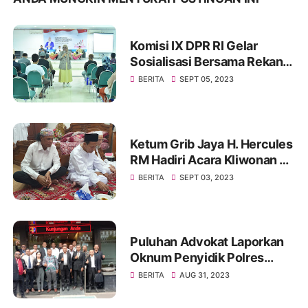
Komisi IX DPR RI Gelar
Sosialisasi Bersama Rekan
Mitra Kerjanya BKKBN di
BERITA
SEPT 05, 2023
GOR Tanjung Duren Jakarta
Barat
Ketum Grib Jaya H. Hercules
RM Hadiri Acara Kliwonan di
Pekalongan dan Milad Ke 11
BERITA
SEPT 03, 2023
Ponpes Ora Aji di DI
Yogyakarta
Puluhan Advokat Laporkan
Oknum Penyidik Polres
JAKSEL Ke Propam Mabes
BERITA
AUG 31, 2023
Polri