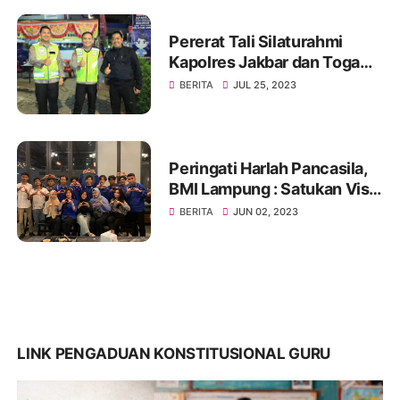
Pererat Tali Silaturahmi
Kapolres Jakbar dan Toga
Serta Tomas, Ini Kata Tokoh
BERITA
JUL 25, 2023
Pemuda Jakbar H. Umar
Abdul Aziz
Peringati Harlah Pancasila,
BMI Lampung : Satukan Visi,
Merajut Persatuan
BERITA
JUN 02, 2023
LINK PENGADUAN KONSTITUSIONAL GURU