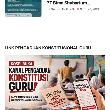
PT Bima Shabartum
Gemilang – Proyek
LOWONGAN KERJA
SEPT 26, 2024
Eksplorasi Batubara di
Baturaja
LINK PENGADUAN KONSTITUSIONAL GURU