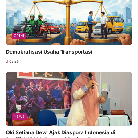
OPINI
Demokratisasi Usaha Transportasi
08.26
NEWS
Oki Setiana Dewi Ajak Diaspora Indonesia di