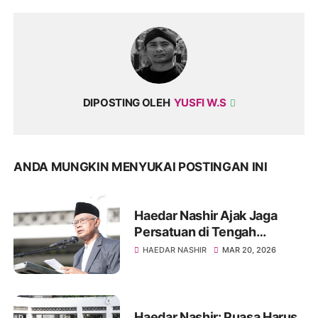
DIPOSTING OLEH
YUSFI W.S
ANDA MUNGKIN MENYUKAI POSTINGAN INI
Haedar Nashir Ajak Jaga
Persatuan di Tengah
Perbedaan Idulfitri
HAEDAR NASHIR
MAR 20, 2026
Haedar Nashir: Puasa Harus