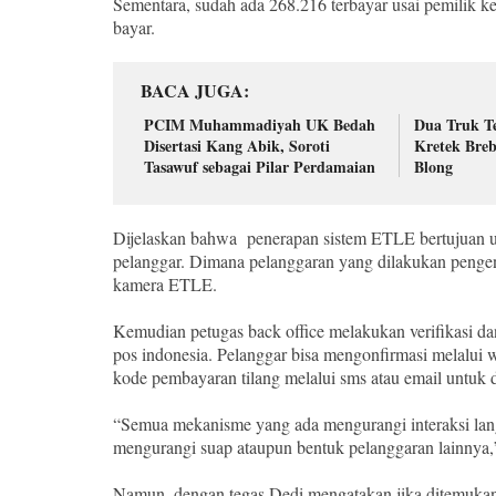
Sementara, sudah ada 268.216 terbayar usai pemilik ke
bayar.
BACA JUGA
PCIM Muhammadiyah UK Bedah
Dua Truk Te
Disertasi Kang Abik, Soroti
Kretek Breb
Tasawuf sebagai Pilar Perdamaian
Blong
Dijelaskan bahwa penerapan sistem ETLE bertujuan u
pelanggar. Dimana pelanggaran yang dilakukan pengen
kamera ETLE.
Kemudian petugas back office melakukan verifikasi da
pos indonesia. Pelanggar bisa mengonfirmasi melalui w
kode pembayaran tilang melalui sms atau email untuk 
“Semua mekanisme yang ada mengurangi interaksi lang
mengurangi suap ataupun bentuk pelanggaran lainnya,
Namun, dengan tegas Dedi mengatakan jika ditemukan