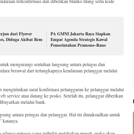
ndaraan terkonfirmasi dan diberikan blanko tilang serta kode
rjun dari Flyover
PA GMNI Jakarta Raya Siapkan
es, Diduga Akibat Rem
Empat Agenda Strategis Kawal
Pemerintahan Pramono–Rano
ntuk mengurangi sentuhan langsung antara petugas dan
dara berawal dari tertangkapnya kendaraan pelanggar melalui
n mengirimkan surat konfirmasi pelanggaran ke pelanggar melalui
eb service atau datang ke posko. Setelah itu, pelanggar diberikan
dibayarkan melalui bank.
sung antara petugas dan pelanggar. Hal ini dimaksudkan untuk
” katanya.
 adanya petugas yang terbukti melakukan pungli, maka akan