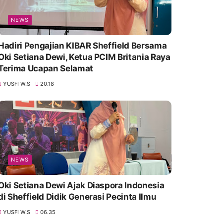
NEWS
Hadiri Pengajian KIBAR Sheffield Bersama
Oki Setiana Dewi, Ketua PCIM Britania Raya
Terima Ucapan Selamat
YUSFI W.S
20.18
NEWS
Oki Setiana Dewi Ajak Diaspora Indonesia
di Sheffield Didik Generasi Pecinta Ilmu
YUSFI W.S
06.35