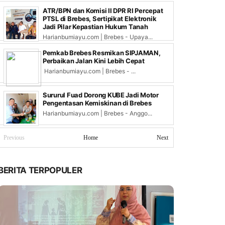
ATR/BPN dan Komisi II DPR RI Percepat
PTSL di Brebes, Sertipikat Elektronik
Jadi Pilar Kepastian Hukum Tanah
Harianbumiayu.com | Brebes - Upaya...
Pemkab Brebes Resmikan SIPJAMAN,
Perbaikan Jalan Kini Lebih Cepat
Harianbumiayu.com | Brebes - ...
Sururul Fuad Dorong KUBE Jadi Motor
Pengentasan Kemiskinan di Brebes
Harianbumiayu.com | Brebes - Anggo...
Previous
Home
Next
BERITA TERPOPULER