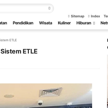
Sitemap
Index
Te
atan
Pendidikan
Wisata
Kuliner
Hiburan
Net
 Sistem ETLE
n Sistem ETLE