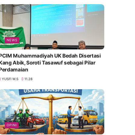
NEWS
PCIM Muhammadiyah UK Bedah Disertasi
Kang Abik, Soroti Tasawuf sebagai Pilar
Perdamaian
YUSFI W.S
11.28
OPINI