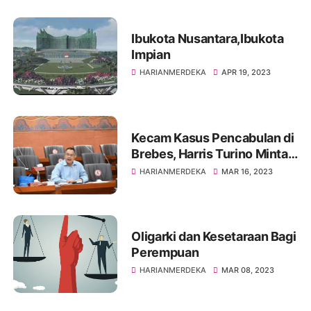
Ibukota Nusantara,Ibukota
Impian
HARIANMERDEKA
APR 19, 2023
Kecam Kasus Pencabulan di
Brebes, Harris Turino Minta
Pelaku Dihukum Berat
HARIANMERDEKA
MAR 16, 2023
Oligarki dan Kesetaraan Bagi
Perempuan
HARIANMERDEKA
MAR 08, 2023