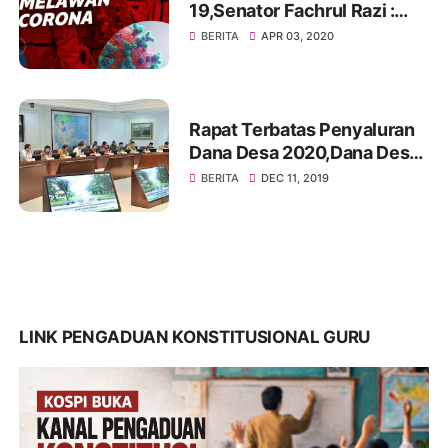
19,Senator Fachrul Razi :
Segera Cairkan Dana Desa
BERITA
APR 03, 2020
dan Dapat Digunakan Untuk
Atasi Covid-19 di Desa
Rapat Terbatas Penyaluran
Dana Desa 2020,Dana Desa
Harus Efektif Dalam
BERITA
DEC 11, 2019
Penyalurannya
LINK PENGADUAN KONSTITUSIONAL GURU