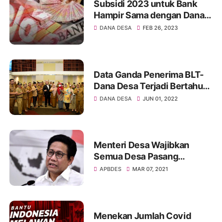
Subsidi 2023 untuk Bank
Hampir Sama dengan Dana
Desa
DANA DESA
FEB 26, 2023
Data Ganda Penerima BLT-
Dana Desa Terjadi Bertahun-
tahun, Banggar Minta
DANA DESA
JUN 01, 2022
Pemerintah Melakukan
Perapian DTKS
Menteri Desa Wajibkan
Semua Desa Pasang
APBDes di Ruang Publik
APBDES
MAR 07, 2021
Menekan Jumlah Covid