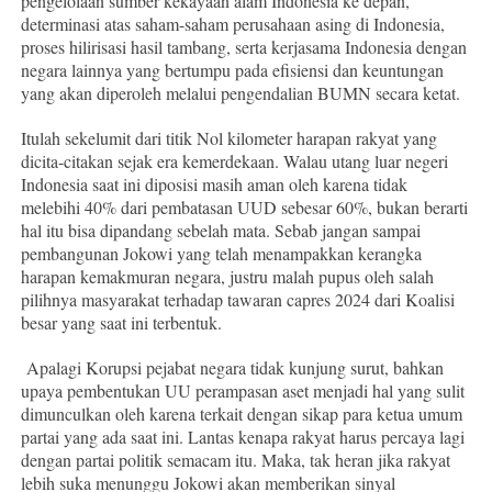
pengelolaan sumber kekayaan alam Indonesia ke depan,
determinasi atas saham-saham perusahaan asing di Indonesia,
proses hilirisasi hasil tambang, serta kerjasama Indonesia dengan
negara lainnya yang bertumpu pada efisiensi dan keuntungan
yang akan diperoleh melalui pengendalian BUMN secara ketat.
Itulah sekelumit dari titik Nol kilometer harapan rakyat yang
dicita-citakan sejak era kemerdekaan. Walau utang luar negeri
Indonesia saat ini diposisi masih aman oleh karena tidak
melebihi 40% dari pembatasan UUD sebesar 60%, bukan berarti
hal itu bisa dipandang sebelah mata. Sebab jangan sampai
pembangunan Jokowi yang telah menampakkan kerangka
harapan kemakmuran negara, justru malah pupus oleh salah
pilihnya masyarakat terhadap tawaran capres 2024 dari Koalisi
besar yang saat ini terbentuk.
Apalagi Korupsi pejabat negara tidak kunjung surut, bahkan
upaya pembentukan UU perampasan aset menjadi hal yang sulit
dimunculkan oleh karena terkait dengan sikap para ketua umum
partai yang ada saat ini. Lantas kenapa rakyat harus percaya lagi
dengan partai politik semacam itu. Maka, tak heran jika rakyat
lebih suka menunggu Jokowi akan memberikan sinyal