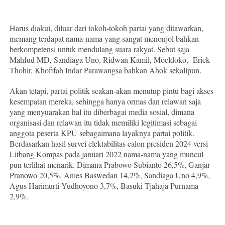
Harus diakui, diluar dari tokoh-tokoh partai yang ditawarkan,
memang terdapat nama-nama yang sangat menonjol bahkan
berkompetensi untuk mendulang suara rakyat. Sebut saja
Mahfud MD, Sandiaga Uno, Ridwan Kamil, Moeldoko, Erick
Thohir, Khofifah Indar Parawangsa bahkan Ahok sekalipun.
Akan tetapi, partai politik seakan-akan menutup pintu bagi akses
kesempatan mereka, sehingga hanya ormas dan relawan saja
yang menyuarakan hal itu diberbagai media sosial, dimana
organisasi dan relawan itu tidak memiliki legitimasi sebagai
anggota peserta KPU sebagaimana layaknya partai politik.
Berdasarkan hasil survei elektabilitas calon presiden 2024 versi
Litbang Kompas pada januari 2022 nama-nama yang muncul
pun terlihat menarik. Dimana Prabowo Subianto 26,5%, Ganjar
Pranowo 20,5%, Anies Baswedan 14,2%, Sandiaga Uno 4,9%,
Agus Harimurti Yudhoyono 3,7%, Basuki Tjahaja Purnama
2,9%.