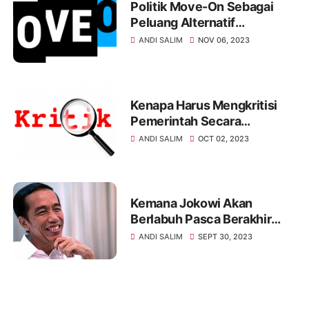
Politik Move-On Sebagai
Peluang Alternatif
Kemenangan Pilpres
ANDI SALIM
NOV 06, 2023
Kenapa Harus Mengkritisi
Pemerintah Secara
Berlebihan
ANDI SALIM
OCT 02, 2023
Kemana Jokowi Akan
Berlabuh Pasca Berakhir
Kekuasaannya ?
ANDI SALIM
SEPT 30, 2023