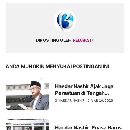
DIPOSTING OLEH
REDAKSI
ANDA MUNGKIN MENYUKAI POSTINGAN INI
Haedar Nashir Ajak Jaga
Persatuan di Tengah
Perbedaan Idulfitri
HAEDAR NASHIR
MAR 20, 2026
Haedar Nashir: Puasa Harus