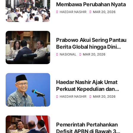
Membawa Perubahan Nyata
HAEDAR NASHIR
MAR 20, 2026
Prabowo Akui Sering Pantau
Berita Global hingga Dini
Hari
NASIONAL
MAR 20, 2026
Haedar Nashir Ajak Umat
Perkuat Kepedulian dan
Persaudaraan di Idulfitri
HAEDAR NASHIR
MAR 20, 2026
Pemerintah Pertahankan
Defisit APBN di Bawah 3