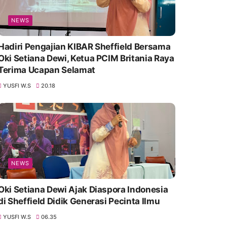
NEWS
Hadiri Pengajian KIBAR Sheffield Bersama
Oki Setiana Dewi, Ketua PCIM Britania Raya
Terima Ucapan Selamat
YUSFI W.S
20.18
NEWS
Oki Setiana Dewi Ajak Diaspora Indonesia
di Sheffield Didik Generasi Pecinta Ilmu
YUSFI W.S
06.35