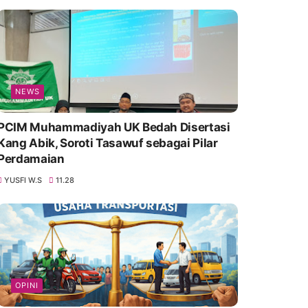
NEWS
PCIM Muhammadiyah UK Bedah Disertasi
Kang Abik, Soroti Tasawuf sebagai Pilar
Perdamaian
YUSFI W.S
11.28
OPINI