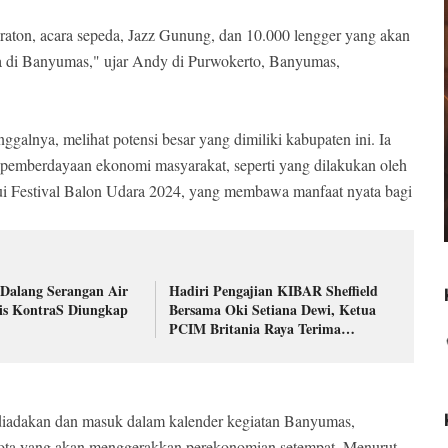
aton, acara sepeda, Jazz Gunung, dan 10.000 lengger yang akan
ta di Banyumas," ujar Andy di Purwokerto, Banyumas,
galnya, melihat potensi besar yang dimiliki kabupaten ini. Ia
m pemberdayaan ekonomi masyarakat, seperti yang dilakukan oleh
 Festival Balon Udara 2024, yang membawa manfaat nyata bagi
Dalang Serangan Air
Hadiri Pengajian KIBAR Sheffield
is KontraS Diungkap
Bersama Oki Setiana Dewi, Ketua
PCIM Britania Raya Terima
Ucapan Selamat
ing diadakan dan masuk dalam kalender kegiatan Banyumas,
 kota yang akan menggerakkan perekonomian setempat. Menurut