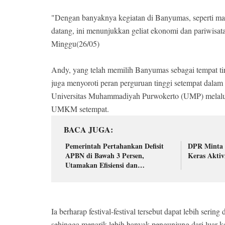
"Dengan banyaknya kegiatan di Banyumas, seperti mar
datang, ini menunjukkan geliat ekonomi dan pariwisa
Minggu(26/05)
Andy, yang telah memilih Banyumas sebagai tempat ting
juga menyoroti peran perguruan tinggi setempat dala
Universitas Muhammadiyah Purwokerto (UMP) melalui
UMKM setempat.
BACA JUGA
Pemerintah Pertahankan Defisit
DPR Minta 
APBN di Bawah 3 Persen,
Keras Aktiv
Utamakan Efisiensi dan
Optimalisasi Penerimaan
Ia berharap festival-festival tersebut dapat lebih ser
sehingga menarik lebih banyak pengunjung dari luar