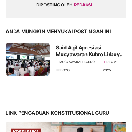
DIPOSTING OLEH
REDAKSI
ANDA MUNGKIN MENYUKAI POSTINGAN INI
Said Aqil Apresiasi
Musyawarah Kubro Lirboyo,
Tegaskan Demi Kepentingan
MUSYAWARAH KUBRO
DEC 21,
NU
LIRBOYO
2025
LINK PENGADUAN KONSTITUSIONAL GURU