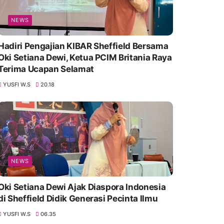
NEWS
Hadiri Pengajian KIBAR Sheffield Bersama
Oki Setiana Dewi, Ketua PCIM Britania Raya
Terima Ucapan Selamat
YUSFI W.S
20.18
NEWS
Oki Setiana Dewi Ajak Diaspora Indonesia
di Sheffield Didik Generasi Pecinta Ilmu
YUSFI W.S
06.35