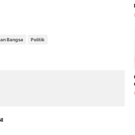
tan Bangsa
Politik
NI