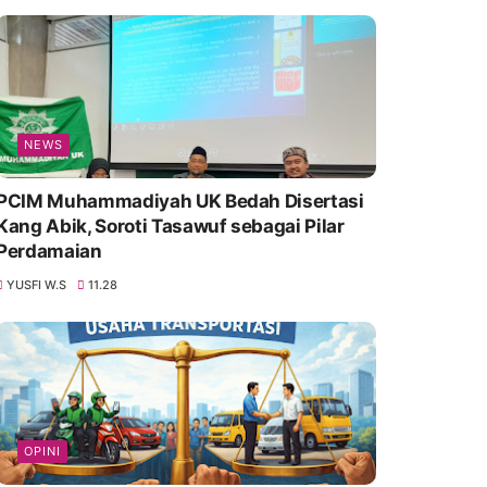
NEWS
PCIM Muhammadiyah UK Bedah Disertasi
Kang Abik, Soroti Tasawuf sebagai Pilar
Perdamaian
YUSFI W.S
11.28
OPINI