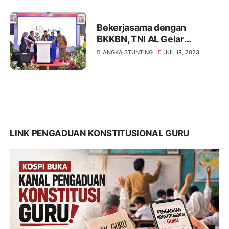
Netralitas
Bekerjasama dengan
BKKBN, TNI AL Gelar
Program Keluarga Keren
ANGKA STUNTING
JUL 18, 2023
Bebas Stunting
LINK PENGADUAN KONSTITUSIONAL GURU