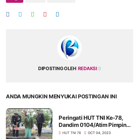
DIPOSTING OLEH
REDAKSI
ANDA MUNGKIN MENYUKAI POSTINGAN INI
Peringati HUT TNI Ke-78,
Dandim 0104/Atim Pimpin
Ziarah Nasional
HUT TNI 78
OCT 04, 2023