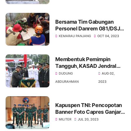
Bersama Tim Gabungan
Personel Danrem 081/DSJ
Atasi Kebakaran Lahan dan
KEMARAU PANJANG
OCT 04, 2023
Hutan
Membentuk Pemimpin
Tangguh, KASAD Jendral
TNI Dr. Dudung
DUDUNG
AUG 02,
Abdurachman Lantik 1025
ABDURAHMAN
2023
Praja
Kapuspen TNI: Pencopotan
Banner Foto Capres Ganjar
Pranowo di Lahan TNI
MILITER
JUL 20, 2023
Sesuai Prosedur Demi Jaga