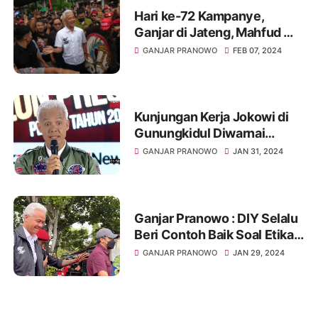
Hari ke-72 Kampanye,
Ganjar di Jateng, Mahfud MD
Bertolak ke Jatim
GANJAR PRANOWO
FEB 07, 2024
Kunjungan Kerja Jokowi di
Gunungkidul Diwarnai
Insiden, Begini Respons
GANJAR PRANOWO
JAN 31, 2024
Ganjar
Ganjar Pranowo : DIY Selalu
Beri Contoh Baik Soal Etika
dan Adab
GANJAR PRANOWO
JAN 29, 2024