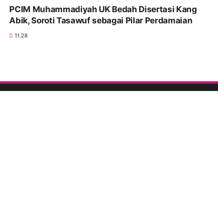
PCIM Muhammadiyah UK Bedah Disertasi Kang
Abik, Soroti Tasawuf sebagai Pilar Perdamaian
11.28
TEMUKAN KAMI :
FACEBOOK
TWITTER
WHATSAPP
PINTEREST
INSTAGRAM
YOUTUBE