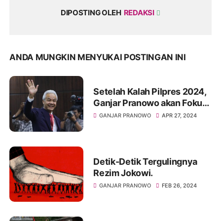
DIPOSTING OLEH
REDAKSI
ANDA MUNGKIN MENYUKAI POSTINGAN INI
Setelah Kalah Pilpres 2024,
Ganjar Pranowo akan Fokus
pada Aktivitas Partai
GANJAR PRANOWO
APR 27, 2024
Detik-Detik Tergulingnya
Rezim Jokowi.
GANJAR PRANOWO
FEB 26, 2024