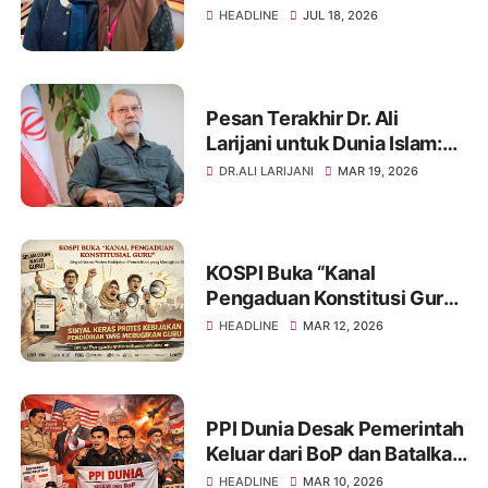
Indonesia dalam Forum
HEADLINE
JUL 18, 2026
Kesehatan Mental Muslim
Council of Britain di London
Pesan Terakhir Dr. Ali
Larijani untuk Dunia Islam:
Seruan Persatuan dan
DR.ALI LARIJANI
MAR 19, 2026
Perlawanan
KOSPI Buka “Kanal
Pengaduan Konstitusi Guru”,
Sinyal Keras Protes atas
HEADLINE
MAR 12, 2026
Kebijakan Pendidikan yang
Dinilai Merugikan Guru
PPI Dunia Desak Pemerintah
Keluar dari BoP dan Batalkan
Perjanjian Dagang
HEADLINE
MAR 10, 2026