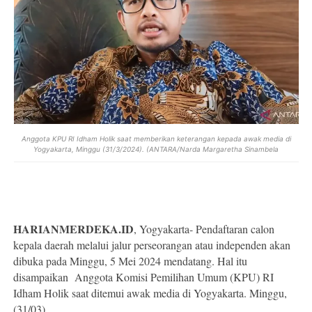
Anggota KPU RI Idham Holik saat memberikan keterangan kepada awak media di
Yogyakarta, Minggu (31/3/2024). (ANTARA/Narda Margaretha Sinambela
HARIANMERDEKA.ID
, Yogyakarta- Pendaftaran calon
kepala daerah melalui jalur perseorangan atau independen akan
dibuka pada Minggu, 5 Mei 2024 mendatang. Hal itu
disampaikan Anggota Komisi Pemilihan Umum (KPU) RI
Idham Holik saat ditemui awak media di Yogyakarta. Minggu,
(31/03).