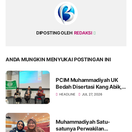
DIPOSTING OLEH
REDAKSI
ANDA MUNGKIN MENYUKAI POSTINGAN INI
PCIM Muhammadiyah UK
Bedah Disertasi Kang Abik,
Soroti Tasawuf sebagai Pilar
HEADLINE
JUL 27, 2026
Perdamaian
Muhammadiyah Satu-
satunya Perwakilan