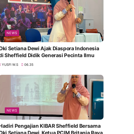
NEWS
Oki Setiana Dewi Ajak Diaspora Indonesia
di Sheffield Didik Generasi Pecinta Ilmu
YUSFI W.S
06.35
NEWS
Hadiri Pengajian KIBAR Sheffield Bersama
Oki Setiana Dewi, Ketua PCIM Britania Raya