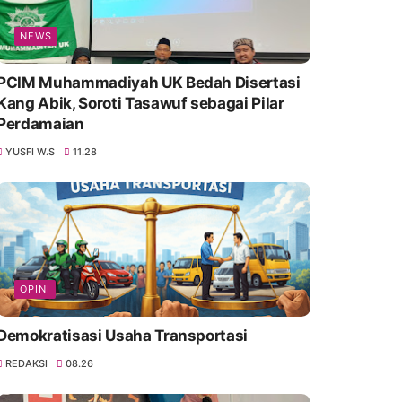
NEWS
PCIM Muhammadiyah UK Bedah Disertasi
Kang Abik, Soroti Tasawuf sebagai Pilar
Perdamaian
YUSFI W.S
11.28
OPINI
Demokratisasi Usaha Transportasi
REDAKSI
08.26