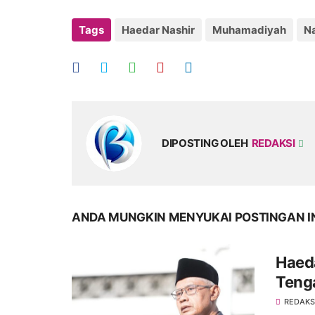
Tags
Haedar Nashir
Muhamadiyah
Na
DIPOSTING OLEH
REDAKSI
ANDA MUNGKIN MENYUKAI POSTINGAN I
Haeda
Tenga
REDAKS