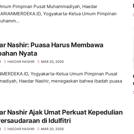
Umum Pimpinan Pusat Muhammadiyah, Haedar
HARIANMERDEKA.ID, Yogyakarta-Ketua Umum Pimpinan
Muhamm...
ar Nashir: Puasa Harus Membawa
bahan Nyata
I
HAEDAR NASHIR
MAR 20, 2026
MERDEKA.ID, Yogyakarta-Ketua Umum Pimpinan Pusat
diyah, Haedar Nashir, menegaskan bahwa ibadah puasa
r Nashir Ajak Umat Perkuat Kepedulian
ersaudaraan di Idulfitri
I
HAEDAR NASHIR
MAR 20, 2026