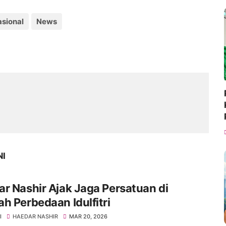
sional
News
NI
r Nashir Ajak Jaga Persatuan di
h Perbedaan Idulfitri
I
HAEDAR NASHIR
MAR 20, 2026