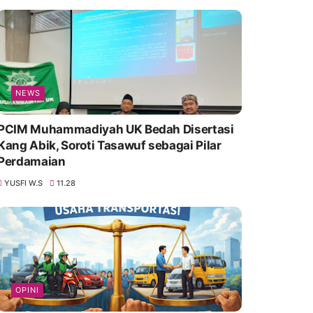
NEWS
PCIM Muhammadiyah UK Bedah Disertasi
Kang Abik, Soroti Tasawuf sebagai Pilar
Perdamaian
YUSFI W.S
11.28
OPINI