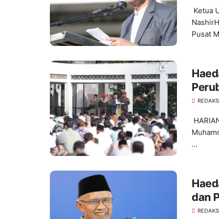
Ketua 
Nashir
Pusat 
Haed
Peru
REDAKS
HARIAN
Muhamma
...
Haeda
dan P
REDAKS