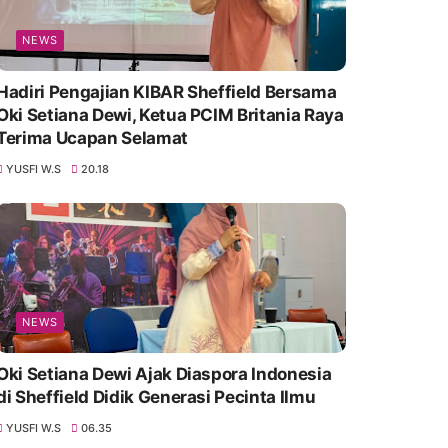
NEWS
Hadiri Pengajian KIBAR Sheffield Bersama
Oki Setiana Dewi, Ketua PCIM Britania Raya
Terima Ucapan Selamat
YUSFI W.S
20.18
NEWS
Oki Setiana Dewi Ajak Diaspora Indonesia
di Sheffield Didik Generasi Pecinta Ilmu
YUSFI W.S
06.35