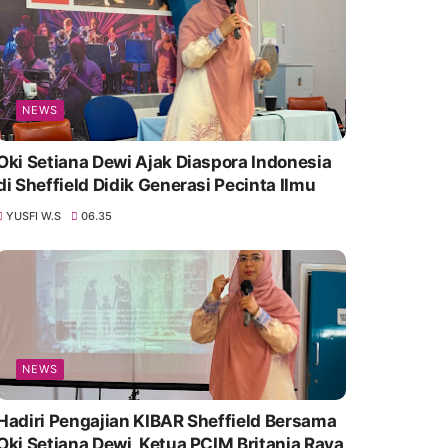
NEWS
Oki Setiana Dewi Ajak Diaspora Indonesia
di Sheffield Didik Generasi Pecinta Ilmu
YUSFI W.S
06.35
NEWS
Hadiri Pengajian KIBAR Sheffield Bersama
Oki Setiana Dewi, Ketua PCIM Britania Raya