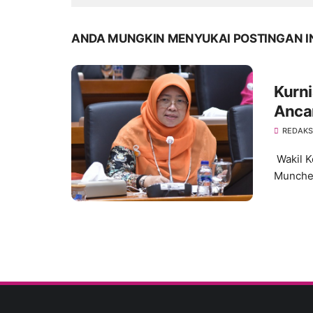
ANDA MUNGKIN MENYUKAI POSTINGAN I
Kurni
Anca
204
REDAKS
Wakil K
Munchen