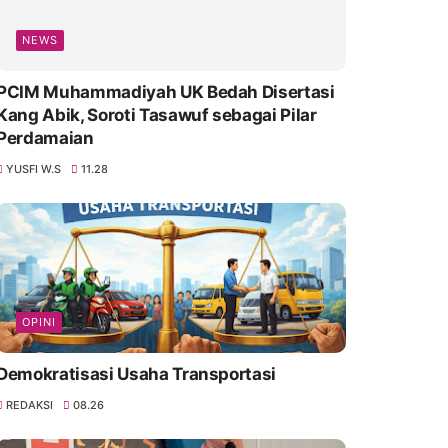
NEWS
PCIM Muhammadiyah UK Bedah Disertasi
Kang Abik, Soroti Tasawuf sebagai Pilar
Perdamaian
YUSFI W.S
11.28
OPINI
Demokratisasi Usaha Transportasi
REDAKSI
08.26