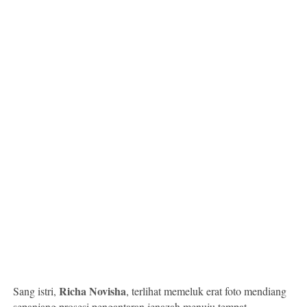
Richa Novisha
Sang istri,
, terlihat memeluk erat foto mendiang
sepanjang prosesi pengantaran jenazah menuju tempat