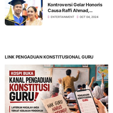
Kontroversi Gelar Honoris
Causa Raffi Ahmad,
Kemendikbudristek
ENTERTAINMENT
OCT 04, 2024
Tegaskan UIPM Tak Miliki
Izin Operasional
LINK PENGADUAN KONSTITUSIONAL GURU