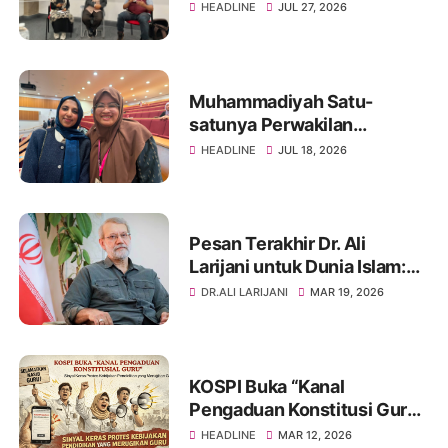
Soroti Tasawuf sebagai Pilar
HEADLINE
JUL 27, 2026
Perdamaian
Muhammadiyah Satu-
satunya Perwakilan
Indonesia dalam Forum
HEADLINE
JUL 18, 2026
Kesehatan Mental Muslim
Council of Britain di London
Pesan Terakhir Dr. Ali
Larijani untuk Dunia Islam:
Seruan Persatuan dan
DR.ALI LARIJANI
MAR 19, 2026
Perlawanan
KOSPI Buka “Kanal
Pengaduan Konstitusi Guru”,
Sinyal Keras Protes atas
HEADLINE
MAR 12, 2026