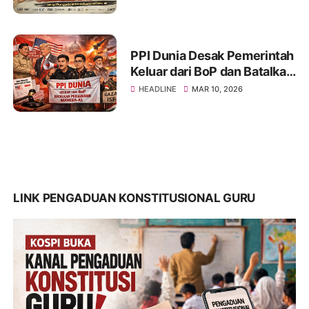
Kebijakan Pendidikan yang
Dinilai Merugikan Guru
PPI Dunia Desak Pemerintah
Keluar dari BoP dan Batalkan
Perjanjian Dagang
HEADLINE
MAR 10, 2026
Indonesia–AS
LINK PENGADUAN KONSTITUSIONAL GURU