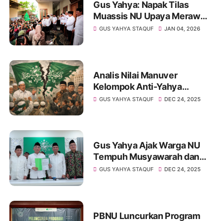
Gus Yahya: Napak Tilas
Muassis NU Upaya Merawat
Mandat Peradaban
GUS YAHYA STAQUF
JAN 04, 2026
Analis Nilai Manuver
Kelompok Anti-Yahya
Staquf Berujung Blunder
GUS YAHYA STAQUF
DEC 24, 2025
Gus Yahya Ajak Warga NU
Tempuh Musyawarah dan
Siapkan Muktamar yang Sah
GUS YAHYA STAQUF
DEC 24, 2025
PBNU Luncurkan Program