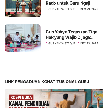
Kado untuk Guru Ngaji
GUS YAHYA STAQUF
DEC 23, 2025
Gus Yahya Tegaskan Tiga
Hak yang Wajib Dijaga:
Keadilan, Wibawa Ulama,
GUS YAHYA STAQUF
DEC 23, 2025
dan Tertib Jam’iyah NU
LINK PENGADUAN KONSTITUSIONAL GURU