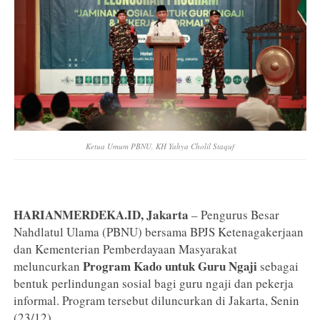
Ketua Umum PBNU, KH Yahya Cholil Staquf
HARIANMERDEKA.ID, Jakarta
– Pengurus Besar
Nahdlatul Ulama (PBNU) bersama BPJS Ketenagakerjaan
dan Kementerian Pemberdayaan Masyarakat
Program Kado untuk Guru Ngaji
meluncurkan
sebagai
bentuk perlindungan sosial bagi guru ngaji dan pekerja
informal. Program tersebut diluncurkan di Jakarta, Senin
(23/12).