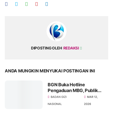
DIPOSTING OLEH
REDAKSI
ANDA MUNGKIN MENYUKAI POSTINGAN INI
BGN Buka Hotline
Pengaduan MBG, Publik
Diminta Laporkan Masalah
BADAN GIZI
MAR 12,
Program Makan Bergizi
NASIONAL
2026
Gratis