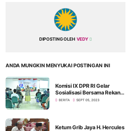
DIPOSTING OLEH
VEDY
ANDA MUNGKIN MENYUKAI POSTINGAN INI
Komisi IX DPR RI Gelar
Sosialisasi Bersama Rekan
Mitra Kerjanya BKKBN di
BERITA
SEPT 05, 2023
GOR Tanjung Duren Jakarta
Barat
Ketum Grib Jaya H. Hercules