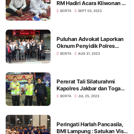
RM Hadiri Acara Kliwonan di
Pekalongan dan Milad Ke 11
BERITA
SEPT 03, 2023
Ponpes Ora Aji di DI
Yogyakarta
Puluhan Advokat Laporkan
Oknum Penyidik Polres
JAKSEL Ke Propam Mabes
BERITA
AUG 31, 2023
Polri
Pererat Tali Silaturahmi
Kapolres Jakbar dan Toga
Serta Tomas, Ini Kata Tokoh
BERITA
JUL 25, 2023
Pemuda Jakbar H. Umar
Abdul Aziz
Peringati Harlah Pancasila,
BMI Lampung : Satukan Visi,