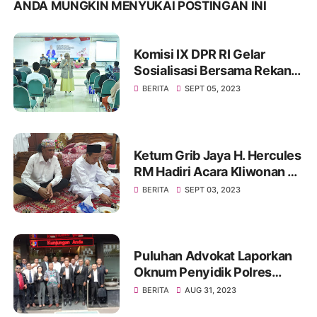
ANDA MUNGKIN MENYUKAI POSTINGAN INI
Komisi IX DPR RI Gelar
Sosialisasi Bersama Rekan
Mitra Kerjanya BKKBN di
BERITA
SEPT 05, 2023
GOR Tanjung Duren Jakarta
Barat
Ketum Grib Jaya H. Hercules
RM Hadiri Acara Kliwonan di
Pekalongan dan Milad Ke 11
BERITA
SEPT 03, 2023
Ponpes Ora Aji di DI
Yogyakarta
Puluhan Advokat Laporkan
Oknum Penyidik Polres
JAKSEL Ke Propam Mabes
BERITA
AUG 31, 2023
Polri