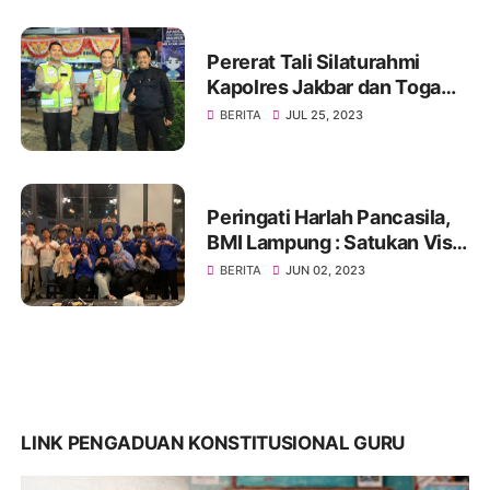
Pererat Tali Silaturahmi
Kapolres Jakbar dan Toga
Serta Tomas, Ini Kata Tokoh
BERITA
JUL 25, 2023
Pemuda Jakbar H. Umar
Abdul Aziz
Peringati Harlah Pancasila,
BMI Lampung : Satukan Visi,
Merajut Persatuan
BERITA
JUN 02, 2023
LINK PENGADUAN KONSTITUSIONAL GURU